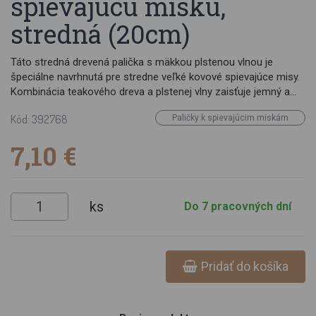
spievajúcu misku,
stredná (20cm)
Táto stredná drevená palička s mäkkou plstenou vlnou je
špeciálne navrhnutá pre stredne veľké kovové spievajúce misy.
Kombinácia teakového dreva a plstenej vlny zaisťuje jemný a
plynulý zvuk pri trení po okraji misy, čím vytvára hlboké a
Kód: 392768
Paličky k spievajúcim miskám
harmonické tóny ideálne pre meditáciu a zvukové terapie.
Materiál: teakové drevo, plsť z vlny Farba: červená Rozmery: ±20
7,10 €
cm Hmotnosť: ±100 g
ks
Do 7 pracovných dní
Pridať do košíka