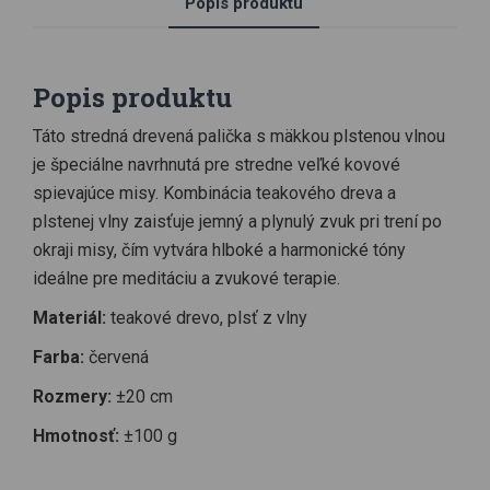
Popis produktu
Popis produktu
Táto stredná drevená palička s mäkkou plstenou vlnou
je špeciálne navrhnutá pre stredne veľké kovové
spievajúce misy. Kombinácia teakového dreva a
plstenej vlny zaisťuje jemný a plynulý zvuk pri trení po
okraji misy, čím vytvára hlboké a harmonické tóny
ideálne pre meditáciu a zvukové terapie.
Materiál:
teakové drevo, plsť z vlny
Farba:
červená
Rozmery:
±20 cm
Hmotnosť:
±100 g