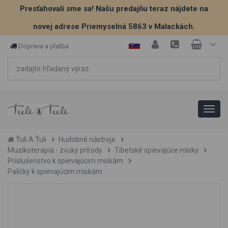
Presťahovali sme sa! Našu predajňu teraz nájdete na
novej adrese Priemyselná 5863 v Malackách.
Doprava a platba
Ťuli A Ťuli
Hudobné nástroje
Muzikoterapia - zvuky prírody
Tibetské spievajúce misky
Príslušenstvo k spievajúcim miskám
Paličky k spievajúcim miskám