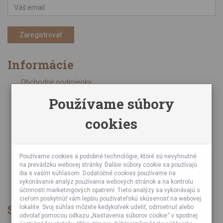
Zaregistrovať
Informácie
Obchodné podmienky
Zásady ochrany osobných údajov
Používame súbory
Online kurzy bubnovania
cookies
Napísali o nás
Poznáte nás z TV a Rádia
Partnerské predajne
Testy výrobkov
Používame cookies a podobné technológie, ktoré sú nevyhnutné
na prevádzku webovej stránky. Ďalšie súbory cookie sa používajú
Ekológia
iba s vaším súhlasom. Dodatočné cookies používame na
Veľkoobchod
vykonávanie analýz používania webových stránok a na kontrolu
účinnosti marketingových opatrení. Tieto analýzy sa vykonávajú s
cieľom poskytnúť vám lepšiu používateľskú skúsenosť na webovej
Spôsob platby
lokalite. Svoj súhlas môžete kedykoľvek udeliť, odmietnuť alebo
odvolať pomocou odkazu „Nastavenia súborov cookie“ v spodnej