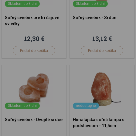
Skladom do 3 dní
Skladom do 3 dní
Soľný svietnik pre tri čajové
Soľný svietnik - Srdce
sviečky
12,30 €
13,12 €
Pridať do košíka
Pridať do košíka
Skladom do 3 dní
nedostupné
Soľný svietnik - Dvojité srdce
Himalájska soľná lampa s
podstavcom - 11,5cm