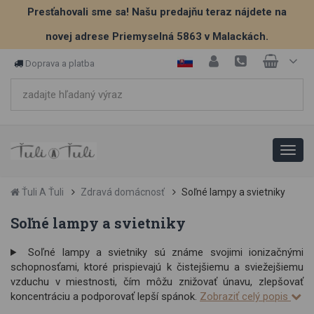
Presťahovali sme sa! Našu predajňu teraz nájdete na
novej adrese Priemyselná 5863 v Malackách.
Doprava a platba
Ťuli A Ťuli
Zdravá domácnosť
Soľné lampy a svietniky
Soľné lampy a svietniky
Soľné lampy a svietniky sú známe svojimi ionizačnými
schopnosťami, ktoré prispievajú k čistejšiemu a sviežejšiemu
vzduchu v miestnosti, čím môžu znižovať únavu, zlepšovať
koncentráciu a podporovať lepší spánok.
Zobraziť celý popis