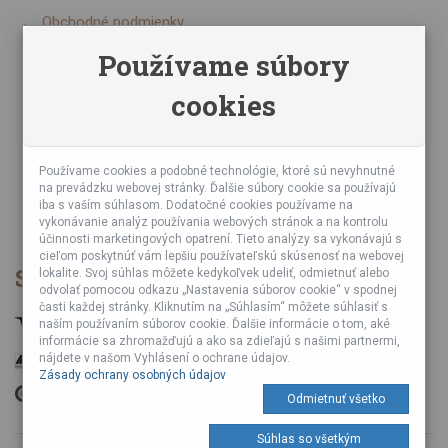
Obchodné podmienky
Zásady ochrany osobných údajov
Používame súbory
Online kurzy bubnovania
cookies
Napísali o nás
Poznáte nás z TV a Rádia
Partnerské predajne
Testy výrobkov
Používame cookies a podobné technológie, ktoré sú nevyhnutné
na prevádzku webovej stránky. Ďalšie súbory cookie sa používajú
Ekológia
iba s vaším súhlasom. Dodatočné cookies používame na
Veľkoobchod
vykonávanie analýz používania webových stránok a na kontrolu
účinnosti marketingových opatrení. Tieto analýzy sa vykonávajú s
cieľom poskytnúť vám lepšiu používateľskú skúsenosť na webovej
Spôsob platby
lokalite. Svoj súhlas môžete kedykoľvek udeliť, odmietnuť alebo
odvolať pomocou odkazu „Nastavenia súborov cookie“ v spodnej
časti každej stránky. Kliknutím na „Súhlasím“ môžete súhlasiť s
naším používaním súborov cookie. Ďalšie informácie o tom, aké
informácie sa zhromažďujú a ako sa zdieľajú s našimi partnermi,
nájdete v našom Vyhlásení o ochrane údajov.
Zásady ochrany osobných údajov
Odmietnuť všetko
Súhlas so všetkým