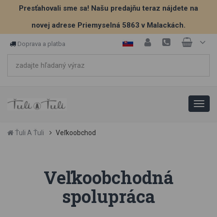
Presťahovali sme sa! Našu predajňu teraz nájdete na
novej adrese Priemyselná 5863 v Malackách.
Doprava a platba
Ťuli A Ťuli
Veľkoobchod
Veľkoobchodná
spolupráca