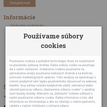
Zaregistrovať
Informácie
Obchodné podmienky
Zásady ochrany osobných údajov
Používame súbory
Online kurzy bubnovania
cookies
Napísali o nás
Poznáte nás z TV a Rádia
Partnerské predajne
Testy výrobkov
Používame cookies a podobné technológie, ktoré sú nevyhnutné
na prevádzku webovej stránky. Ďalšie súbory cookie sa používajú
Ekológia
iba s vaším súhlasom. Dodatočné cookies používame na
Veľkoobchod
vykonávanie analýz používania webových stránok a na kontrolu
účinnosti marketingových opatrení. Tieto analýzy sa vykonávajú s
cieľom poskytnúť vám lepšiu používateľskú skúsenosť na webovej
Spôsob platby
lokalite. Svoj súhlas môžete kedykoľvek udeliť, odmietnuť alebo
odvolať pomocou odkazu „Nastavenia súborov cookie“ v spodnej
časti každej stránky. Kliknutím na „Súhlasím“ môžete súhlasiť s
naším používaním súborov cookie. Ďalšie informácie o tom, aké
informácie sa zhromažďujú a ako sa zdieľajú s našimi partnermi,
nájdete v našom Vyhlásení o ochrane údajov.