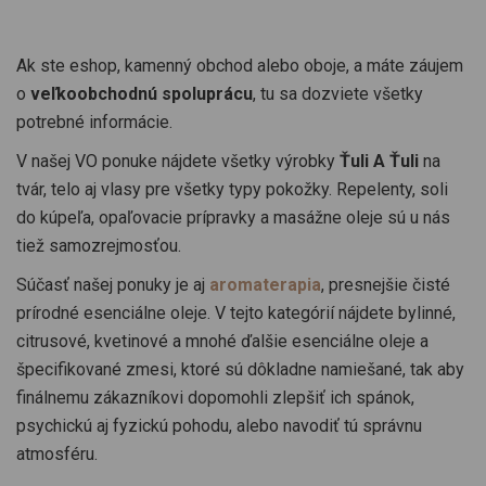
Ak ste eshop, kamenný obchod alebo oboje, a máte záujem
o
veľkoobchodnú spoluprácu
, tu sa dozviete všetky
potrebné informácie.
V našej VO ponuke nájdete všetky výrobky
Ťuli A Ťuli
na
tvár, telo aj vlasy pre všetky typy pokožky. Repelenty, soli
do kúpeľa, opaľovacie prípravky a masážne oleje sú u nás
tiež samozrejmosťou.
Súčasť našej ponuky je aj
aromaterapia
, presnejšie čisté
prírodné esenciálne oleje. V tejto kategórií nájdete bylinné,
citrusové, kvetinové a mnohé ďalšie esenciálne oleje a
špecifikované zmesi, ktoré sú dôkladne namiešané, tak aby
finálnemu zákazníkovi dopomohli zlepšiť ich spánok,
psychickú aj fyzickú pohodu, alebo navodiť tú správnu
atmosféru.