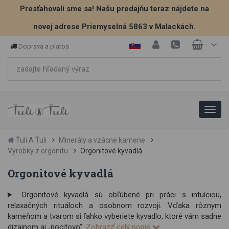
Presťahovali sme sa! Našu predajňu teraz nájdete na
novej adrese Priemyselná 5863 v Malackách.
Doprava a platba
Ťuli A Ťuli
Minerály a vzácne kamene
Výrobky z orgonitu
Orgonitové kyvadlá
Orgonitové kyvadlá
Orgonitové kyvadlá sú obľúbené pri práci s intuíciou,
relaxačných rituáloch a osobnom rozvoji. Vďaka rôznym
kameňom a tvarom si ľahko vyberiete kyvadlo, ktoré vám sadne
dizajnom aj „pocitovo“.
Zobraziť celý popis