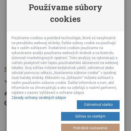
Zásady ochrany osobných údajov
Používame súbory
Online kurzy bubnovania
cookies
Napísali o nás
Poznáte nás z TV a Rádia
Partnerské predajne
Testy výrobkov
Používame cookies a podobné technológie, ktoré sú nevyhnutné
na prevádzku webovej stránky. Ďalšie súbory cookie sa používajú
Ekológia
iba s vaším súhlasom. Dodatočné cookies používame na
Veľkoobchod
vykonávanie analýz používania webových stránok a na kontrolu
účinnosti marketingových opatrení. Tieto analýzy sa vykonávajú s
cieľom poskytnúť vám lepšiu používateľskú skúsenosť na webovej
Spôsob platby
lokalite. Svoj súhlas môžete kedykoľvek udeliť, odmietnuť alebo
odvolať pomocou odkazu „Nastavenia súborov cookie“ v spodnej
časti každej stránky. Kliknutím na „Súhlasím“ môžete súhlasiť s
naším používaním súborov cookie. Ďalšie informácie o tom, aké
informácie sa zhromažďujú a ako sa zdieľajú s našimi partnermi,
nájdete v našom Vyhlásení o ochrane údajov.
Zásady ochrany osobných údajov
Odmietnuť všetko
Súhlas so všetkým
© 2026 Vyrobené s
od Tuli A Tuli Laboratories s. r. o.
Podrobné nastavenie