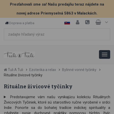
Presťahovali sme sa! Našu predajňu teraz nájdete na
novej adrese Priemyselná 5863 v Malackách.
Doprava a platba
Ťuli A Ťuli
Ezoterika a relax
Bylinné vonné tyčinky
Rituálne živicové tyčinky
Rituálne živicové tyčinky
Predstavujeme vám našu vynikajúcu kolekciu Rituálnych
Živicových Tyčiniek, ktoré sú starostlivo ručne vyrobené v srdci
Indie. Ponorte sa do bohatej tradície indickej spirituality a
zdvihnite svoje duchovné praktiky pomocou týchto živíc