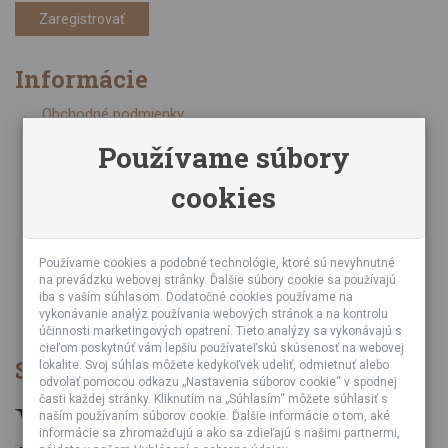
Zaregistrovať
Informácie
Obchodné podmienky
Zásady ochrany osobných údajov
Používame súbory
Online kurzy bubnovania
cookies
Napísali o nás
Poznáte nás z TV a Rádia
Partnerské predajne
Testy výrobkov
Používame cookies a podobné technológie, ktoré sú nevyhnutné
na prevádzku webovej stránky. Ďalšie súbory cookie sa používajú
Ekológia
iba s vaším súhlasom. Dodatočné cookies používame na
Veľkoobchod
vykonávanie analýz používania webových stránok a na kontrolu
účinnosti marketingových opatrení. Tieto analýzy sa vykonávajú s
cieľom poskytnúť vám lepšiu používateľskú skúsenosť na webovej
Spôsob platby
lokalite. Svoj súhlas môžete kedykoľvek udeliť, odmietnuť alebo
odvolať pomocou odkazu „Nastavenia súborov cookie“ v spodnej
časti každej stránky. Kliknutím na „Súhlasím“ môžete súhlasiť s
naším používaním súborov cookie. Ďalšie informácie o tom, aké
informácie sa zhromažďujú a ako sa zdieľajú s našimi partnermi,