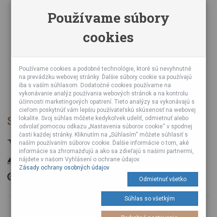
Zásady ochrany osobných údajov
Používame súbory
Online kurzy bubnovania
cookies
Napísali o nás
Poznáte nás z TV a Rádia
Partnerské predajne
Testy výrobkov
Používame cookies a podobné technológie, ktoré sú nevyhnutné
na prevádzku webovej stránky. Ďalšie súbory cookie sa používajú
Ekológia
iba s vaším súhlasom. Dodatočné cookies používame na
Veľkoobchod
vykonávanie analýz používania webových stránok a na kontrolu
účinnosti marketingových opatrení. Tieto analýzy sa vykonávajú s
cieľom poskytnúť vám lepšiu používateľskú skúsenosť na webovej
Spôsob platby
lokalite. Svoj súhlas môžete kedykoľvek udeliť, odmietnuť alebo
odvolať pomocou odkazu „Nastavenia súborov cookie“ v spodnej
časti každej stránky. Kliknutím na „Súhlasím“ môžete súhlasiť s
naším používaním súborov cookie. Ďalšie informácie o tom, aké
informácie sa zhromažďujú a ako sa zdieľajú s našimi partnermi,
nájdete v našom Vyhlásení o ochrane údajov.
Zásady ochrany osobných údajov
Odmietnuť všetko
Súhlas so všetkým