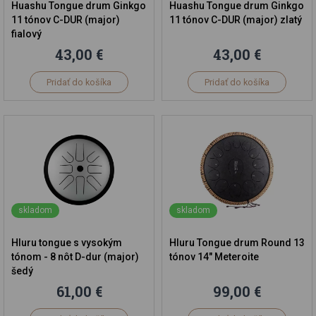
Huashu Tongue drum Ginkgo
Huashu Tongue drum Ginkgo
11 tónov C-DUR (major)
11 tónov C-DUR (major) zlatý
fialový
43,00 €
43,00 €
Pridať do košíka
Pridať do košíka
skladom
skladom
Hluru tongue s vysokým
Hluru Tongue drum Round 13
tónom - 8 nôt D-dur (major)
tónov 14" Meteroite
šedý
61,00 €
99,00 €