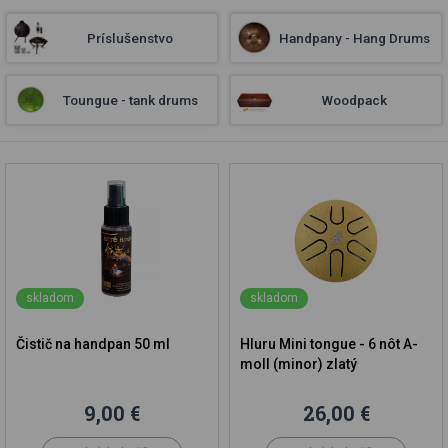
Príslušenstvo
Handpany - Hang Drums
Toungue - tank drums
Woodpack
skladom
skladom
Čistič na handpan 50 ml
Hluru Mini tongue - 6 nôt A-
moll (minor) zlatý
9,00 €
26,00 €