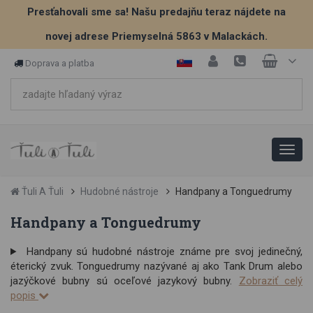
Presťahovali sme sa! Našu predajňu teraz nájdete na
novej adrese Priemyselná 5863 v Malackách.
Doprava a platba
Ťuli A Ťuli
Hudobné nástroje
Handpany a Tonguedrumy
Handpany a Tonguedrumy
Handpany sú hudobné nástroje známe pre svoj jedinečný,
éterický zvuk. Tonguedrumy nazývané aj ako Tank Drum alebo
jazýčkové bubny sú oceľové jazykový bubny.
Zobraziť celý
popis