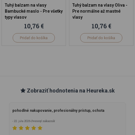
Tuhý balzam na vlasy
Tuhý balzam na vlasy Oliva -
Bambucké maslo - Pre všetky
Pre normálne až mastné
typy vlasov
vlasy
10,76 €
10,76 €
Pridať do košíka
Pridať do košíka
Zobraziť hodnotenia na Heureka.sk
pohodlné nakupovanie, profesionálny prístup, ochota
Overený zákazník
- 22. júla 2026