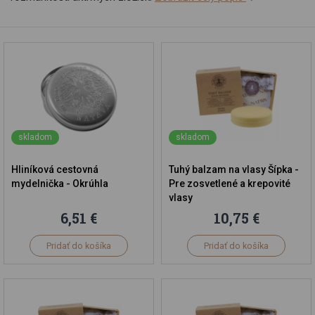
skladom
skladom
Hliníková cestovná
Tuhý balzam na vlasy Šípka -
mydelnička - Okrúhla
Pre zosvetlené a krepovité
vlasy
6,51 €
10,75 €
Pridať do košíka
Pridať do košíka