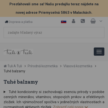
Presťahovali sme sa! Našu predajňu teraz nájdete na
novej adrese Priemyselná 5863 v Malackách.
Doprava a platba
Ťuli A Ťuli
Prírodná kozmetika
Vlasová kozmetika
Tuhé balzamy
Tuhé balzamy
Tuhé kondicionéry si zachovávajú esenciu prírody v podobe
cenných minerálov, vitamínov, stopových prvkov a efektívnych
zložiek. Ich výnimočnosť spočíva v jedinečných vlastnostiach a
rozmanitosti aktívnych zložiek.
Zobraziť celý popis