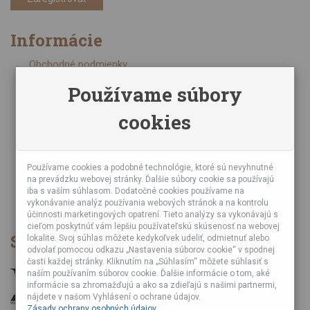
Informácie
Obchodné podmienky
Zásady ochrany osobných údajov
Používame súbory
Online kurzy bubnovania
cookies
Napísali o nás
Poznáte nás z TV a Rádia
Partnerské predajne
Testy výrobkov
Používame cookies a podobné technológie, ktoré sú nevyhnutné
na prevádzku webovej stránky. Ďalšie súbory cookie sa používajú
Ekológia
iba s vaším súhlasom. Dodatočné cookies používame na
Veľkoobchod
vykonávanie analýz používania webových stránok a na kontrolu
účinnosti marketingových opatrení. Tieto analýzy sa vykonávajú s
cieľom poskytnúť vám lepšiu používateľskú skúsenosť na webovej
Spôsob platby
lokalite. Svoj súhlas môžete kedykoľvek udeliť, odmietnuť alebo
odvolať pomocou odkazu „Nastavenia súborov cookie“ v spodnej
časti každej stránky. Kliknutím na „Súhlasím“ môžete súhlasiť s
naším používaním súborov cookie. Ďalšie informácie o tom, aké
informácie sa zhromažďujú a ako sa zdieľajú s našimi partnermi,
nájdete v našom Vyhlásení o ochrane údajov.
Zásady ochrany osobných údajov