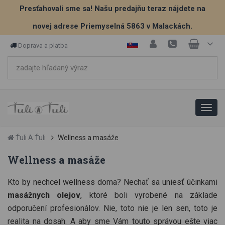
Presťahovali sme sa! Našu predajňu teraz nájdete na
novej adrese Priemyselná 5863 v Malackách.
Doprava a platba
Ťuli A Ťuli
Wellness a masáže
Wellness a masáže
Kto by nechcel wellness doma? Nechať sa uniesť účinkami
masážnych olejov
, ktoré boli vyrobené na základe
odporučení profesionálov. Nie, toto nie je len sen, toto je
realita na dosah. A aby sme Vám touto správou ešte viac