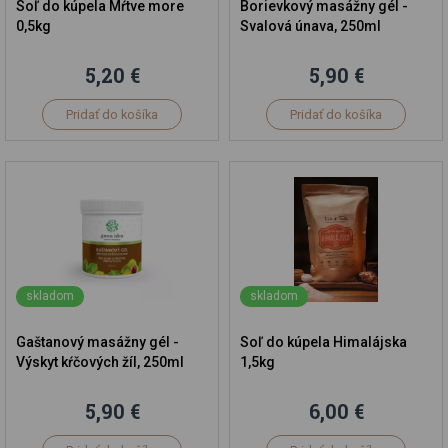
Soľ do kúpela Mŕtve more
Borievkový masážny gél -
0,5kg
Svalová únava, 250ml
5,20 €
5,90 €
Pridať do košíka
Pridať do košíka
skladom
skladom
Gaštanový masážny gél -
Soľ do kúpela Himalájska
Výskyt kŕčových žíl, 250ml
1,5kg
5,90 €
6,00 €