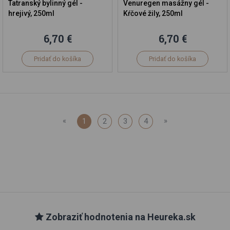
Tatranský bylinný gél -
Venuregen masážny gél -
hrejivý, 250ml
Kŕčové žily, 250ml
6,70 €
6,70 €
Pridať do košíka
Pridať do košíka
«
»
1
2
3
4
Zobraziť hodnotenia na Heureka.sk