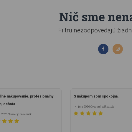
Nič sme nenaš
Filtru nezodpovedajú žiadn
lné nakupovanie, profesionálny
S nákupom som spokojná.
p, ochota
Overený zákazník
- 4. júla 2026
Overený zákazník
la 2026