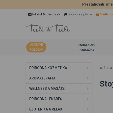
Presťahovali sme
Veľkoo
tuliatuli@tuliatuli.sk
Doprava a platba
AKCIOVÉ
DARČEKOVÉ
POLOŽKY
POUKÁŽKY
PRÍRODNÁ KOZMETIKA
Ťuli A 
AROMATERAPIA
Sto
WELLNESS A MASÁŽE
PRÍRODNÁ LEKÁREŇ
EZOTERIKA A RELAX