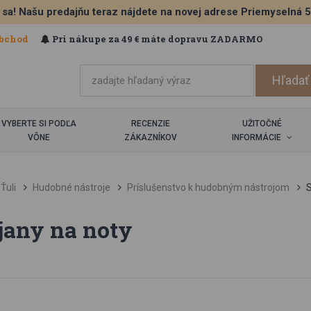
 sa! Našu predajňu teraz nájdete na novej adrese Priemyselná 
bchod
Pri nákupe za 49 € máte dopravu ZADARMO
VYBERTE SI PODĽA
RECENZIE
UŽITOČNÉ
VÔNE
ZÁKAZNÍKOV
INFORMÁCIE
Ťuli
Hudobné nástroje
Príslušenstvo k hudobným nástrojom
S
jany na noty