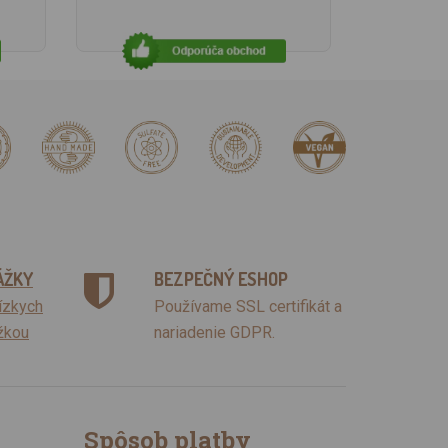
ÁŽKY
BEZPEČNÝ ESHOP
lízkych
Používame SSL certifikát a
žkou
nariadenie GDPR.
Spôsob platby