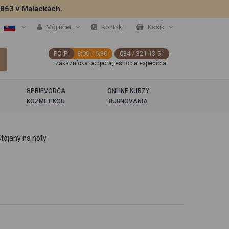
5863 v Malackách.
Môj účet
Kontakt
Košík
PO-PI
8:00-16:30
034 / 321 13 51
zákaznícka podpora, eshop a expedícia
SPRIEVODCA
ONLINE KURZY
KOZMETIKOU
BUBNOVANIA
tojany na noty