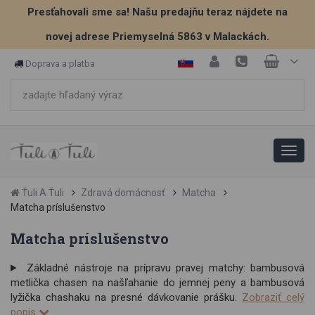
Presťahovali sme sa! Našu predajňu teraz nájdete na
novej adrese Priemyselná 5863 v Malackách.
Doprava a platba
Ťuli A Ťuli
Zdravá domácnosť
Matcha
Matcha príslušenstvo
Matcha príslušenstvo
Základné nástroje na prípravu pravej matchy: bambusová
metlička chasen na našľahanie do jemnej peny a bambusová
lyžička chashaku na presné dávkovanie prášku.
Zobraziť celý
popis