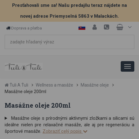
Presťahovali sme sa! Našu predajňu teraz nájdete na
novej adrese Priemyselná 5863 v Malackách.
Doprava a platba
Ťuli A Ťuli
Wellness a masáže
Masážne oleje
Masážne oleje 200ml
Masážne oleje 200ml
Masážne oleje s prírodnými aktívnymi zložkami a silicami sú
ideálne nielen pre relaxačné masáže, ale aj pre regeneráciu a
športové masáže.
Zobraziť celý popis