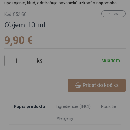
upokojenie, kľud, odstraňuje psychickú úzkosť a napomáha
celkovej koncentrácii. Obsahuje esenciálne oleje bergamot,
Kód: 852160
Zmesi
pomaranč, pačuli, tymián a ylang ylangBEZPEČNOSŤNetoxický,
nedráždivý, ale príležitostne senzibilizačný. Vždy najskôr
Objem: 10 ml
otestujte malé množstvo kvôli citlivosti alebo alergickej reakcii.
Priamy a nepriamy kontakt s očami spôsobí podráždenie.Ak ste
9,90 €
tehotná, pred použitím sa poraďte s lekárom.
ks
skladom
Pridať do košíka
Popis produktu
Ingrediencie (INCI)
Použitie
Alergény