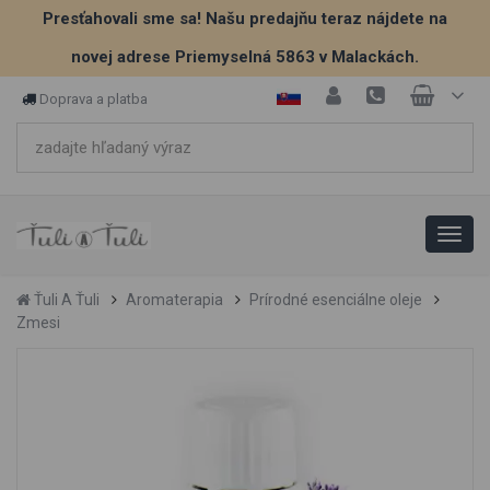
Presťahovali sme sa! Našu predajňu teraz nájdete na
novej adrese Priemyselná 5863 v Malackách.
Doprava a platba
Ťuli A Ťuli
Aromaterapia
Prírodné esenciálne oleje
Zmesi