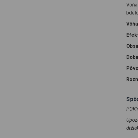
Vôňa 
bdelo
Vôňa
Efek
Obsa
Doba
Pôvo
Rozm
Spô
POKYN
Upozo
držia