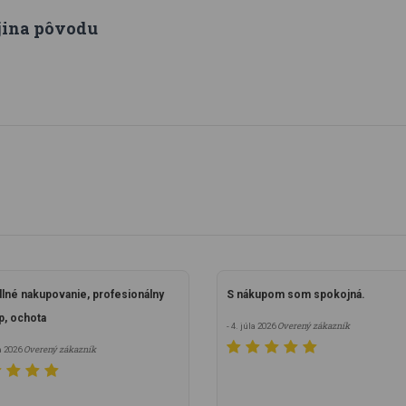
jina pôvodu
lné nakupovanie, profesionálny
S nákupom som spokojná.
p, ochota
Overený zákazník
- 4. júla 2026
Overený zákazník
la 2026