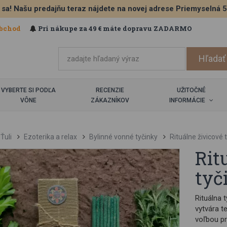
 sa! Našu predajňu teraz nájdete na novej adrese Priemyselná 
bchod
Pri nákupe za 49 € máte dopravu ZADARMO
VYBERTE SI PODĽA
RECENZIE
UŽITOČNÉ
VÔNE
ZÁKAZNÍKOV
INFORMÁCIE
Ťuli
Ezoterika a relax
Bylinné vonné tyčinky
Rituálne živicové 
Rit
tyč
Rituálna ty
vytvára t
voľbou pre