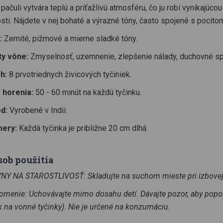
pačuli vytvára teplú a príťažlivú atmosféru, čo ju robí vynikajúcou
sti. Nájdete v nej bohaté a výrazné tóny, často spojené s pocito
:
Zemité, pižmové a mierne sladké tóny.
ty vône:
Zmyselnosť, uzemnenie, zlepšenie nálady, duchovné sp
h:
8 prvotriednych živicových tyčiniek.
 horenia:
50 - 60 minút na každú tyčinku.
d:
Vyrobené v Indii.
ery:
Každá tyčinka je približne 20 cm dlhá.
sob použitia
Y NA STAROSTLIVOSŤ: Skladujte na suchom mieste pri izbovej 
rnenie: Uchovávajte mimo dosahu detí. Dávajte pozor, aby popol
k na vonné tyčinky). Nie je určené na konzumáciu.