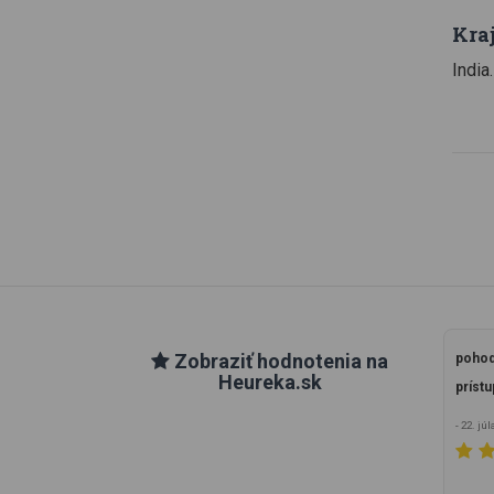
Kra
India.
Zobraziť hodnotenia na
pohod
Heureka.sk
prístu
- 22. jú