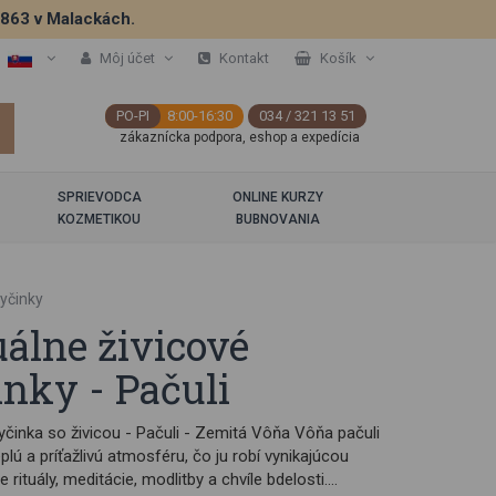
5863 v Malackách.
Môj účet
Kontakt
Košík
PO-PI
8:00-16:30
034 / 321 13 51
zákaznícka podpora, eshop a expedícia
SPRIEVODCA
ONLINE KURZY
KOZMETIKOU
BUBNOVANIA
tyčinky
uálne živicové
inky - Pačuli
činka so živicou - Pačuli - Zemitá Vôňa Vôňa pačuli
eplú a príťažlivú atmosféru, čo ju robí vynikajúcou
 rituály, meditácie, modlitby a chvíle bdelosti.