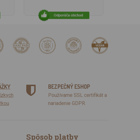
ÁŽKY
BEZPEČNÝ ESHOP
lízkych
Používame SSL certifikát a
žkou
nariadenie GDPR.
Spôsob platby