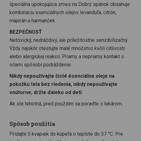
špeciálna upokojujúca zmes na Dobrý spánok obsahuje
kombináciu esenciálnych olejov levanduľa, citrón,
majorán a harmanček.
BEZPEČNOSŤ
Netoxický, nedráždivý, ale príležitostne senzibilizačný.
Vždy najskôr otestujte malé množstvo kvôli citlivosti
alebo alergickej reakcii. Priamy a nepriamy kontakt s
očami spôsobí podráždenie.
Nikdy nepoužívajte čisté ésenciálne oleje na
pokožku tela bez riedenia, nikdy nepoužívajte
vnútorne, držte ďaleko od detí.
Ak ste tehotná, pred použitím sa poraďte s lekárom.
Spôsob použitia
Pridajte 5 kvapiek do kúpeľa o teplote do 37 °C. Pre