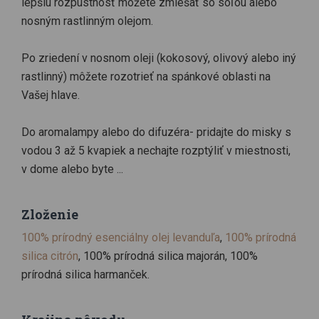
lepšiu rozpustnosť môžete zmiešať so soľou alebo
nosným rastlinným olejom.
Po zriedení v nosnom oleji (kokosový, olivový alebo iný
rastlinný) môžete rozotrieť na spánkové oblasti na
Vašej hlave.
Do aromalampy alebo do difuzéra- pridajte do misky s
vodou 3 až 5 kvapiek a nechajte rozptýliť v miestnosti,
v dome alebo byte ...
Zloženie
100% prírodný esenciálny olej levanduľa
,
100% prírodná
silica citrón
, 100% prírodná silica majorán, 100%
prírodná silica harmanček.