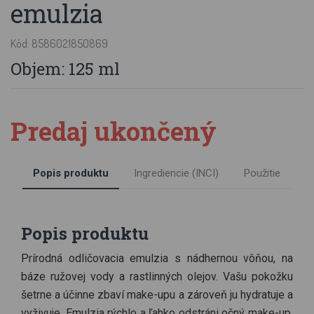
emulzia
Kód: 8586021850869
Objem: 125 ml
Predaj ukončený
Popis produktu
Ingrediencie (INCI)
Použitie
Popis produktu
Prírodná odličovacia emulzia s nádhernou vôňou, na
báze ružovej vody a rastlinných olejov. Vašu pokožku
šetrne a účinne zbaví make-upu a zároveň ju hydratuje a
vyživuje. Emulzia rýchlo a ľahko odstráni očný make-up,