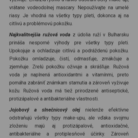
vrátane vodeodolnej mascary. Nepoužívajte na umelé
riasy. Je vhodná na všetky typy pleti, dokonca aj na
citlivú a problémovú pokožku.
Najkvalitnejšia ružová voda
z údolia ruží v Bulharsku
prináša nesporné výhody pre všetky typy pleti.
Upokojuje a ochladzuje citlivú a podráždenú pokožku.
Pokožku omladzuje, čistí, odmasťuje, zmäkčuje a
zjemňuje. Zrelú pokožku oživuje a skrášľuje. Ružová
voda je naplnená antioxidantmi a vitamínmi, preto
pomáha zabrániť známkam starnutia a zároveň vyživuje
kožu. Ružová voda má tiež prirodzené antiseptické,
protizápalové a antibakteriálne vlastnosti.
Jojobový a slnečnicový olej
nielenže efektívne
odstraňujú všetky typy make-upu, ale vďaka svojmu
zloženiu majú aj protizápalové, antioxidačné,
antibakteriálne a protiplesňové účinky. Zároveň