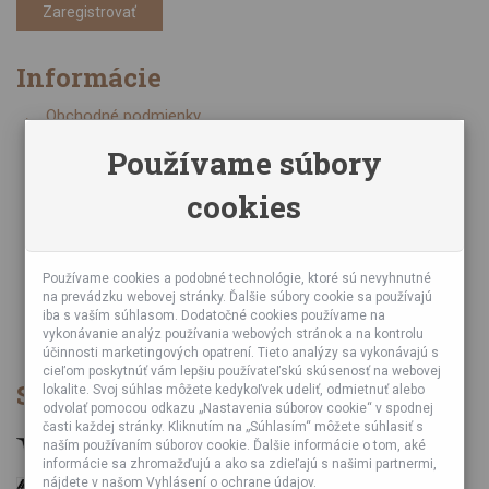
Zaregistrovať
Informácie
Obchodné podmienky
Zásady ochrany osobných údajov
Používame súbory
Online kurzy bubnovania
cookies
Napísali o nás
Poznáte nás z TV a Rádia
Partnerské predajne
Testy výrobkov
Používame cookies a podobné technológie, ktoré sú nevyhnutné
na prevádzku webovej stránky. Ďalšie súbory cookie sa používajú
Ekológia
iba s vaším súhlasom. Dodatočné cookies používame na
Veľkoobchod
vykonávanie analýz používania webových stránok a na kontrolu
účinnosti marketingových opatrení. Tieto analýzy sa vykonávajú s
cieľom poskytnúť vám lepšiu používateľskú skúsenosť na webovej
Spôsob platby
lokalite. Svoj súhlas môžete kedykoľvek udeliť, odmietnuť alebo
odvolať pomocou odkazu „Nastavenia súborov cookie“ v spodnej
časti každej stránky. Kliknutím na „Súhlasím“ môžete súhlasiť s
naším používaním súborov cookie. Ďalšie informácie o tom, aké
informácie sa zhromažďujú a ako sa zdieľajú s našimi partnermi,
nájdete v našom Vyhlásení o ochrane údajov.