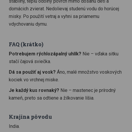
stabilný, teplu odolný povrch mimo dosahu detí a
domácich zvierat. Nedolievaj studenú vodu do horúcej
misky. Po použití vetraj a vyhni sa priamemu
vdychovaniu dymu.
FAQ (krátko)
Potrebujem rýchlozápalný uhlík?
Nie – vďaka sitku
stačí čajová sviečka.
Dá sa použiť aj vosk?
Áno, malé množstvo voskových
kociek vo vrchnej miske.
Je každý kus rovnaký?
Nie – mastenec je prírodný
kameň, preto sa odtiene a žilkovanie líšia.
Krajina pôvodu
India.