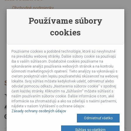
Obchodné podmienky
Zásady ochrany osobných údajov
Používame súbory
Online kurzy bubnovania
cookies
Napísali o nás
Poznáte nás z TV a Rádia
Partnerské predajne
Testy výrobkov
Používame cookies a podobné technológie, ktoré sú nevyhnutné
na prevádzku webovej stránky. Ďalšie súbory cookie sa používajú
Ekológia
iba s vaším súhlasom. Dodatočné cookies používame na
Veľkoobchod
vykonávanie analýz používania webových stránok a na kontrolu
účinnosti marketingových opatrení. Tieto analýzy sa vykonávajú s
cieľom poskytnúť vám lepšiu používateľskú skúsenosť na webovej
Spôsob platby
lokalite. Svoj súhlas môžete kedykoľvek udeliť, odmietnuť alebo
odvolať pomocou odkazu „Nastavenia súborov cookie“ v spodnej
časti každej stránky. Kliknutím na „Súhlasím“ môžete súhlasiť s
naším používaním súborov cookie. Ďalšie informácie o tom, aké
informácie sa zhromažďujú a ako sa zdieľajú s našimi partnermi,
nájdete v našom Vyhlásení o ochrane údajov.
Zásady ochrany osobných údajov
Odmietnuť všetko
Súhlas so všetkým