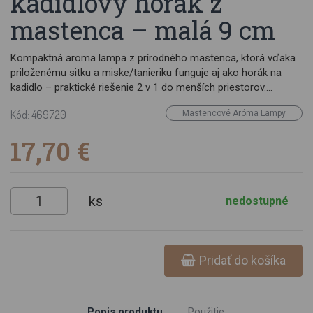
kadidlový horák z
mastenca – malá 9 cm
Kompaktná aroma lampa z prírodného mastenca, ktorá vďaka
priloženému sitku a miske/tanieriku funguje aj ako horák na
kadidlo – praktické riešenie 2 v 1 do menších priestorov.
Mastenec sa zohrieva rovnomerne a dlho drží teplo, takže vôňa
Kód: 469720
Mastencové Aróma Lampy
sa uvoľňuje jemne a dlhšie. Každý kus je originál – farebnosť a
žilkovanie kameňa sa môžu mierne líšiť. Kľúčové vlastnosti 2 v
17,70 €
1: kadidlový horák so sitkom + aroma lampa (miska) Bez uhlíka:
sypané živice/kadidlá môžeš páliť na sitku len s čajovou
sviečkou Prírodný soapstone – ťažké, stabilné a teplovzdorné
prevedenie Kompaktná veľkosť 9 cm – ideálne na pracovný
ks
nedostupné
stôl, kúpeľňu či menšie miestnosti Parametre Materiál:
mastenec (soapstone) Rozmer: výška cca 9 cm Hmotnosť:
±500 g Obsah balenia: telo lampy, sitko, vrchná miska/tanierik
Pridať do košíka
Popis produktu
Použitie