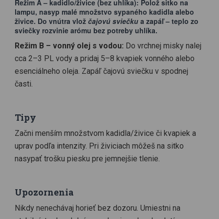
Režim A – kadidlo/živice (bez uhlíka):
Polož sitko na
lampu, nasyp malé množstvo sypaného kadidla alebo
živice. Do vnútra vlož
čajovú sviečku
a zapáľ – teplo zo
sviečky rozvinie arómu bez potreby uhlíka.
Režim B – vonný olej s vodou:
Do vrchnej misky nalej
cca 2–3 PL vody a pridaj 5–8 kvapiek vonného alebo
esenciálneho oleja. Zapáľ čajovú sviečku v spodnej
časti.
Tipy
Začni menším množstvom kadidla/živice či kvapiek a
uprav podľa intenzity. Pri živiciach môžeš na sitko
nasypať trošku piesku pre jemnejšie tlenie.
Upozornenia
Nikdy nenechávaj horieť bez dozoru. Umiestni na