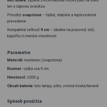
Bez uhlíka:
sypané živice/kadidlá môžeš páliť na sitku
len s čajovou sviečkou
Prírodný
soapstone
– ťažké, stabilné a teplovzdorné
prevedenie
Kompaktná veľkosť
9 cm
– ideálne na pracovný stôl,
kúpeľňu či menšie miestnosti
Parametre
Materiál:
mastenec (soapstone)
Rozmer:
výška cca 9 cm
Hmotnosť:
±500 g
Obsah balenia:
telo lampy,
sitko
,
vrchná miska/tanierik
Spôsob použitia