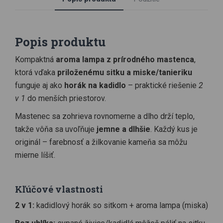
Popis produktu
Kompaktná
aroma lampa z prírodného mastenca
,
ktorá vďaka
priloženému sitku a miske/tanieriku
funguje aj ako
horák na kadidlo
– praktické riešenie
2
v 1
do menších priestorov.
Mastenec sa zohrieva rovnomerne a dlho drží teplo,
takže vôňa sa uvoľňuje
jemne a dlhšie
. Každý kus je
originál – farebnosť a žilkovanie kameňa sa môžu
mierne líšiť.
Kľúčové vlastnosti
2 v 1:
kadidlový horák so sitkom + aroma lampa (miska)