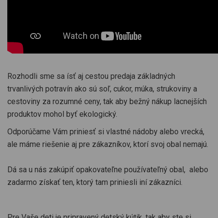
Rozhodli sme sa ísť aj cestou predaja základných
trvanlivých potravín ako sú soľ, cukor, múka, strukoviny a
cestoviny za rozumné ceny, tak aby bežný nákup lacnejších
produktov mohol byť ekologický.
Odporúčame Vám priniesť si vlastné nádoby alebo vrecká,
ale máme riešenie aj pre zákazníkov, ktorí svoj obal nemajú.
Dá sa u nás zakúpiť opakovateľne používateľný obal, alebo
zadarmo získať ten, ktorý tam priniesli iní zákazníci.
Pre Vaše deti je pripravený detský kútik, tak aby ste si