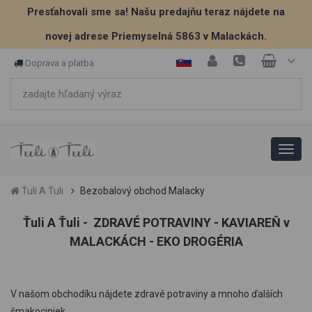
Presťahovali sme sa! Našu predajňu teraz nájdete na
novej adrese Priemyselná 5863 v Malackách.
Doprava a platba
Ťuli A Ťuli
Bezobalový obchod Malacky
Ťuli A Ťuli - ZDRAVÉ POTRAVINY - KAVIAREŇ v
MALACKÁCH - EKO DROGÉRIA
V našom obchodíku nájdete zdravé potraviny a mnoho ďalších
šmakociniek.