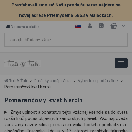
Presťahovali sme sa! Našu predajňu teraz nájdete na
novej adrese Priemyselná 5863 v Malackách.
Doprava a platba
Ťuli A Ťuli
Darčeky a inšpirácia
Vyberte si podľa vône
Pomarančový kvet Neroli
Pomarančový kvet Neroli
Zmysluplnosť a bohatstvo tejto vzácnej esencie sa do sveta
rozšírili už počas objavných zámorských plavieb. Ako napovedá
zaužívaný názov, silica pomarančovníka horkého pochádza zo
slnečného Talianska, kde ju v 17. storočí preslávila talianska