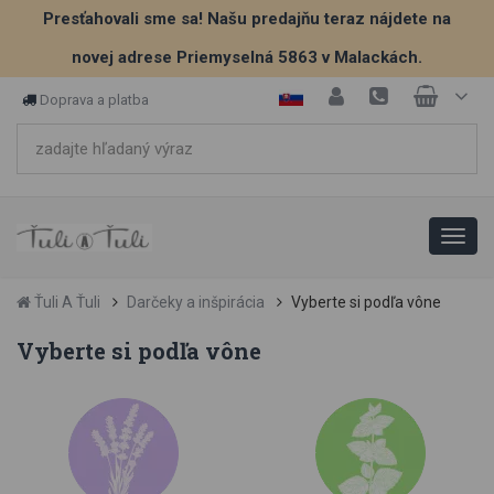
Presťahovali sme sa! Našu predajňu teraz nájdete na
novej adrese Priemyselná 5863 v Malackách.
Doprava a platba
Ťuli A Ťuli
Darčeky a inšpirácia
Vyberte si podľa vône
Vyberte si podľa vône