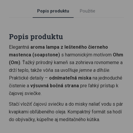
Popis produktu
Použitie
Popis produktu
Elegantná
aroma lampa z lešteného čierneho
mastenca (soapstone)
s harmonickým motívom
Ohm
(Om)
. Ťažký prírodný kameň sa zohrieva rovnomerne a
drží teplo, takže vôňa sa uvoľňuje
jemne a dlhšie
.
Praktické detaily –
odnímateľná miska
na jednoduché
čistenie a
výsuvná bočná strana
pre ľahký prístup k
čajovej sviečke.
Stačí vložiť
čajovú sviečku
a do misky naliať vodu s pár
kvapkami obľúbeného oleja. Kompaktný formát sa hodí
do obývačky, kúpeľne aj meditačného kútika.