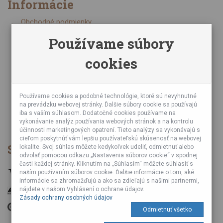
Informácie
Obchodné podmienky
Zásady ochrany osobných údajov
Používame súbory
Online kurzy bubnovania
cookies
Napísali o nás
Poznáte nás z TV a Rádia
Partnerské predajne
Testy výrobkov
Používame cookies a podobné technológie, ktoré sú nevyhnutné
na prevádzku webovej stránky. Ďalšie súbory cookie sa používajú
Ekológia
iba s vaším súhlasom. Dodatočné cookies používame na
Veľkoobchod
vykonávanie analýz používania webových stránok a na kontrolu
účinnosti marketingových opatrení. Tieto analýzy sa vykonávajú s
cieľom poskytnúť vám lepšiu používateľskú skúsenosť na webovej
Spôsob platby
lokalite. Svoj súhlas môžete kedykoľvek udeliť, odmietnuť alebo
odvolať pomocou odkazu „Nastavenia súborov cookie“ v spodnej
časti každej stránky. Kliknutím na „Súhlasím“ môžete súhlasiť s
naším používaním súborov cookie. Ďalšie informácie o tom, aké
informácie sa zhromažďujú a ako sa zdieľajú s našimi partnermi,
nájdete v našom Vyhlásení o ochrane údajov.
Zásady ochrany osobných údajov
Odmietnuť všetko