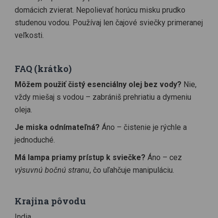
domácich zvierat. Nepolievať horúcu misku prudko
studenou vodou. Používaj len čajové sviečky primeranej
veľkosti.
FAQ (krátko)
Môžem použiť čistý esenciálny olej bez vody?
Nie,
vždy miešaj s vodou – zabrániš prehriatiu a dymeniu
oleja.
Je miska odnímateľná?
Áno – čistenie je rýchle a
jednoduché.
Má lampa priamy prístup k sviečke?
Áno – cez
výsuvnú bočnú stranu
, čo uľahčuje manipuláciu.
Krajina pôvodu
India.