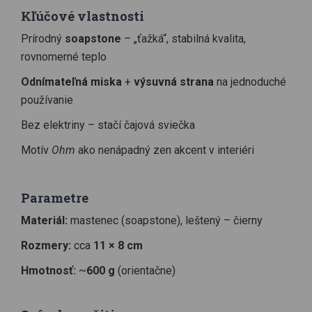
Kľúčové vlastnosti
Prírodný
soapstone
– „ťažká“, stabilná kvalita,
rovnomerné teplo
Odnímateľná miska
+
výsuvná strana
na jednoduché
používanie
Bez elektriny – stačí čajová sviečka
Motív
Ohm
ako nenápadný zen akcent v interiéri
Parametre
Materiál:
mastenec (soapstone), leštený – čierny
Rozmery:
cca
11 × 8 cm
Hmotnosť:
~
600 g
(orientačne)