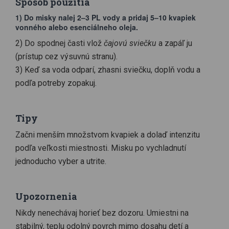
Spôsob použitia
1) Do misky nalej 2–3 PL vody a pridaj 5–10 kvapiek
vonného alebo esenciálneho oleja.
2) Do spodnej časti vlož
čajovú sviečku
a zapáľ ju
(prístup cez výsuvnú stranu).
3) Keď sa voda odparí, zhasni sviečku, doplň vodu a
podľa potreby zopakuj.
Tipy
Začni menším množstvom kvapiek a dolaď intenzitu
podľa veľkosti miestnosti. Misku po vychladnutí
jednoducho vyber a utrite.
Upozornenia
Nikdy nenechávaj horieť bez dozoru. Umiestni na
stabilný, teplu odolný povrch mimo dosahu detí a