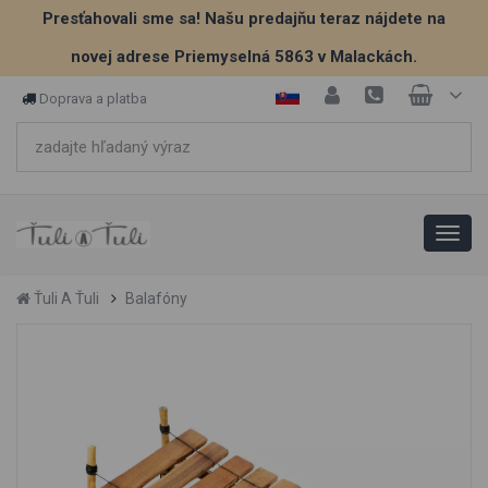
Presťahovali sme sa! Našu predajňu teraz nájdete na
novej adrese Priemyselná 5863 v Malackách.
Doprava a platba
Ťuli A Ťuli
Balafóny