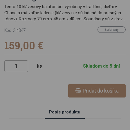
Tento 10 klávesový balafón bol vyrobený v tradičnej dieľni v
Ghane a má voľné ladenie (klávesy nie sú ladené do presných
tónov). Rozmery 70 cm x 45 cm x 40 cm. Soundbary sú z dreva
Mansonia a sú pripevnené na drevenom ráme, vydlabané
Kód: 214847
Balafóny
tekvice slúžiace ako rezonančné komory, súčasťou sú 2 paličky.
Balafon je tradičný africký hudobný nástroj s bohatou históriou.
159,00 €
Skladá sa z drevených tyčí umiestnených na drevenom ráme a
často sa hrá s paličkami. Balafon je pôvodom z Ghany, si našiel
cestu do rôznych častí sveta a stal sa symbolom afrických
hudobných tradícií. Nástroj sa často používa pri slávnostných
ks
Skladom do 5 dní
príležitostiach, obradoch a kultúrnych podujatiach.
Pridať do košíka
Popis produktu