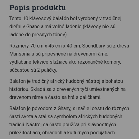
Popis produktu
Tento 10 klávesový balafón bol vyrobený v tradičnej
dieľni v Ghane a má voľné ladenie (klávesy nie sú
ladené do presných tónov).
Rozmery 70 cm x 45 cm x 40 cm. Soundbary sú z dreva
Mansonia a sú pripevnené na drevenom ráme,
vydlabané tekvice slúžiace ako rezonančné komory,
súčasťou sú 2 paličky.
Balafon je tradičný africký hudobný nástroj s bohatou
históriou. Skladá sa z drevených tyčí umiestnených na
drevenom ráme a často sa hrá s paličkami.
Balafon je pôvodom z Ghany, si našiel cestu do rôznych
častí sveta a stal sa symbolom afrických hudobných
tradícií. Nástroj sa často používa pri slávnostných
príležitostiach, obradoch a kultúrnych podujatiach.