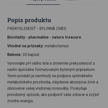
(Cynnamonum zeylanicum) extrakt z kôry (10:1), Sladkovka
hladkoplodá (Glycyrrhiza glabra) štand. extrakt z koreňa
(glycyrhizová kyselina 20 %), Čierny cesnak fermentovaný
Popis produktu
(Allium sativum) extrakt z šúľky (10:1), stearan horečnatý
(plnidlo), vegetariánska kapsula.
PREKYSLENOSŤ - BYLINNÁ ZMES
Biovitality - pharmaline - nature treasure
Vhodné na príznaky:
metabolizmus
Balenie:
30 kapsúl
Vyrovnajte pH vášho tela a zmiernite prekyslenosť s
naším špeciálne formulovaným bylinným prípravkom.
Tento produkt je navrhnutý na podporu optimálneho
metabolického prostredia, zlepšenie absorpcie živín a
obnovenie vašej vnútornej rovnováhy. Poskytuje
prirodzený spôsob, ako podporiť vaše zdravie a zvýšiť
životnú energiu.