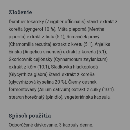
Zloženie
Ďumbier lekársky (Zingiber officinalis) štand. extrakt z
koreňa (gyngerol 10 %), Mäta pieporná (Mentha
piperita) extrakt z listu (5:1), Rumanček pravý
(Chamomilla recutita) extrakt z kvetu (5:1), Anjelika
čínska (Angelica sinensis) extrakt z koreňa (5:1),
Škoricovník cejlónsky (Cynnamonum zeylanicum)
extrakt z kôry (10:1), Sladkovka hladkoplodá
(Glycyrrhiza glabra) štand. extrakt z koreňa
(glycyrhizová kyselina 20 %), Čierny cesnak
fermentovaný (Allium sativum) extrakt z šúľky (10:1),
stearan horečnatý (plnidlo), vegetariánska kapsula.
Spôsob použitia
Odporúčané dávkovanie: 3 kapsuly denne.