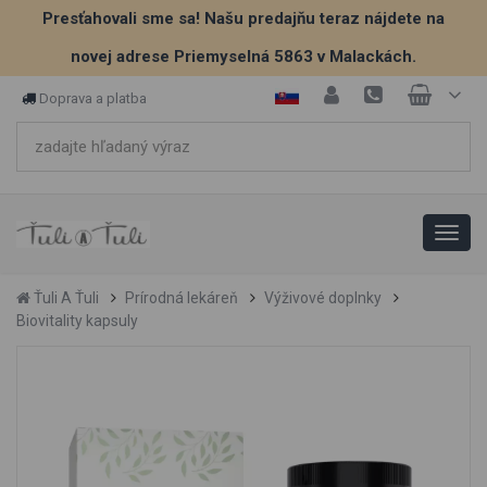
Presťahovali sme sa! Našu predajňu teraz nájdete na
novej adrese Priemyselná 5863 v Malackách.
Doprava a platba
Ťuli A Ťuli
Prírodná lekáreň
Výživové doplnky
Biovitality kapsuly