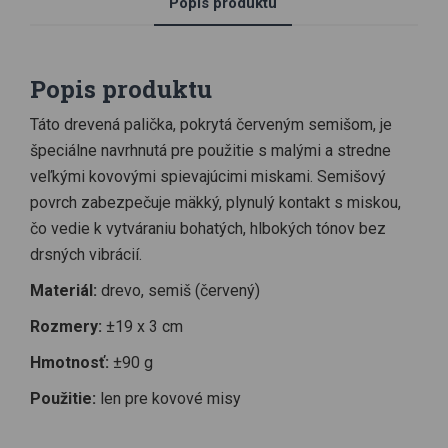
Popis produktu
Popis produktu
Táto drevená palička, pokrytá červeným semišom, je
špeciálne navrhnutá pre použitie s malými a stredne
veľkými kovovými spievajúcimi miskami. Semišový
povrch zabezpečuje mäkký, plynulý kontakt s miskou,
čo vedie k vytváraniu bohatých, hlbokých tónov bez
drsných vibrácií.
Materiál:
drevo, semiš (červený)
Rozmery:
±19 x 3 cm
Hmotnosť:
±90 g
Použitie:
len pre kovové misy