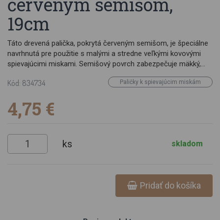
červeným semišom,
19cm
Táto drevená palička, pokrytá červeným semišom, je špeciálne
navrhnutá pre použitie s malými a stredne veľkými kovovými
spievajúcimi miskami. Semišový povrch zabezpečuje mäkký,
plynulý kontakt s miskou, čo vedie k vytváraniu bohatých,
Kód: 834734
Paličky k spievajúcim miskám
hlbokých tónov bez drsných vibrácií. Materiál: drevo, semiš
(červený) Rozmery: ±19 x 3 cm Hmotnosť: ±90 g Použitie: len
4,75 €
pre kovové misy
ks
skladom
Pridať do košíka