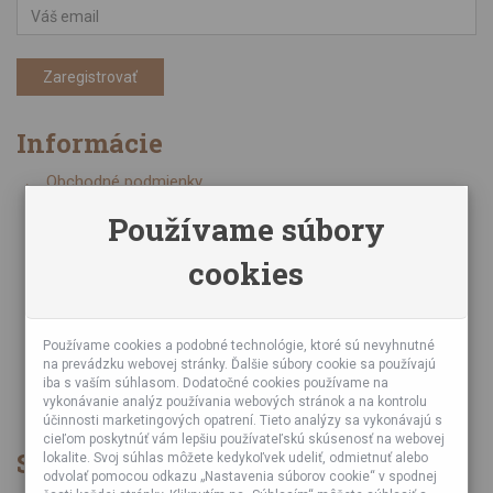
Zaregistrovať
Informácie
Obchodné podmienky
Zásady ochrany osobných údajov
Používame súbory
Online kurzy bubnovania
cookies
Napísali o nás
Poznáte nás z TV a Rádia
Partnerské predajne
Testy výrobkov
Používame cookies a podobné technológie, ktoré sú nevyhnutné
na prevádzku webovej stránky. Ďalšie súbory cookie sa používajú
Ekológia
iba s vaším súhlasom. Dodatočné cookies používame na
Veľkoobchod
vykonávanie analýz používania webových stránok a na kontrolu
účinnosti marketingových opatrení. Tieto analýzy sa vykonávajú s
cieľom poskytnúť vám lepšiu používateľskú skúsenosť na webovej
Spôsob platby
lokalite. Svoj súhlas môžete kedykoľvek udeliť, odmietnuť alebo
odvolať pomocou odkazu „Nastavenia súborov cookie“ v spodnej