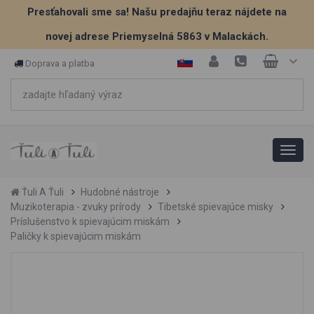
Presťahovali sme sa! Našu predajňu teraz nájdete na
novej adrese Priemyselná 5863 v Malackách.
Doprava a platba
Ťuli A Ťuli
Hudobné nástroje
Muzikoterapia - zvuky prírody
Tibetské spievajúce misky
Príslušenstvo k spievajúcim miskám
Paličky k spievajúcim miskám