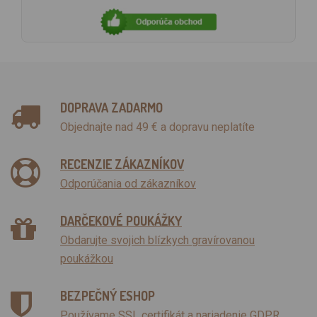
DOPRAVA ZADARMO
Objednajte nad 49 € a dopravu neplatíte
RECENZIE ZÁKAZNÍKOV
Odporúčania od zákazníkov
DARČEKOVÉ POUKÁŽKY
Obdarujte svojich blízkych gravírovanou
poukážkou
BEZPEČNÝ ESHOP
Používame SSL certifikát a nariadenie GDPR.