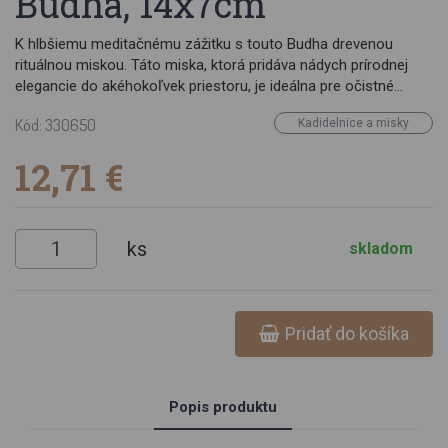
Budha, 14x7cm
K hlbšiemu meditačnému zážitku s touto Budha drevenou
rituálnou miskou. Táto miska, ktorá pridáva nádych prírodnej
elegancie do akéhokoľvek priestoru, je ideálna pre očistné
rituály alebo meditačné praktiky. Jej hladký povrch zaisťuje
Kód: 330650
Kadidelnice a misky
jednoduché použitie a plynulý zážitok, zatiaľ čo robustná
konštrukcia garantuje dlhú životnosť. Miska na vykurovacie
12,71 €
zväzky, živice Materiál: mangové drevo Rozmery: 14 x 7 cm
ks
skladom
Pridať do košíka
Popis produktu