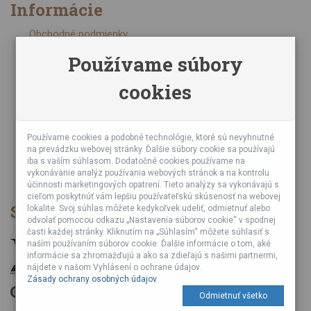
Informácie
Obchodné podmienky
Zásady ochrany osobných údajov
Používame súbory
Online kurzy bubnovania
cookies
Napísali o nás
Poznáte nás z TV a Rádia
Partnerské predajne
Testy výrobkov
Používame cookies a podobné technológie, ktoré sú nevyhnutné
na prevádzku webovej stránky. Ďalšie súbory cookie sa používajú
Ekológia
iba s vaším súhlasom. Dodatočné cookies používame na
Veľkoobchod
vykonávanie analýz používania webových stránok a na kontrolu
účinnosti marketingových opatrení. Tieto analýzy sa vykonávajú s
cieľom poskytnúť vám lepšiu používateľskú skúsenosť na webovej
Spôsob platby
lokalite. Svoj súhlas môžete kedykoľvek udeliť, odmietnuť alebo
odvolať pomocou odkazu „Nastavenia súborov cookie“ v spodnej
časti každej stránky. Kliknutím na „Súhlasím“ môžete súhlasiť s
naším používaním súborov cookie. Ďalšie informácie o tom, aké
informácie sa zhromažďujú a ako sa zdieľajú s našimi partnermi,
nájdete v našom Vyhlásení o ochrane údajov.
Zásady ochrany osobných údajov
Odmietnuť všetko