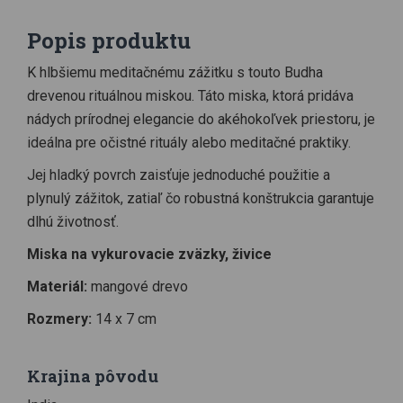
Popis produktu
K hlbšiemu meditačnému zážitku s touto Budha
drevenou rituálnou miskou. Táto miska, ktorá pridáva
nádych prírodnej elegancie do akéhokoľvek priestoru, je
ideálna pre očistné rituály alebo meditačné praktiky.
Jej hladký povrch zaisťuje jednoduché použitie a
plynulý zážitok, zatiaľ čo robustná konštrukcia garantuje
dlhú životnosť.
Miska na vykurovacie zväzky, živice
Materiál:
mangové drevo
Rozmery:
14 x 7 cm
Krajina pôvodu