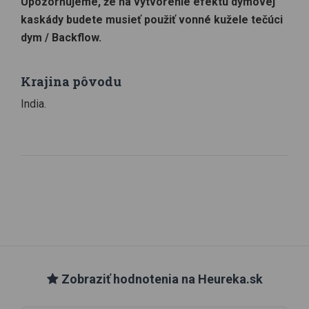
Upozorňujeme, že na vytvorenie efektu dymovej
kaskády budete musieť použiť vonné kužele tečúci
dym / Backflow.
Krajina pôvodu
India.
Zobraziť hodnotenia na Heureka.sk