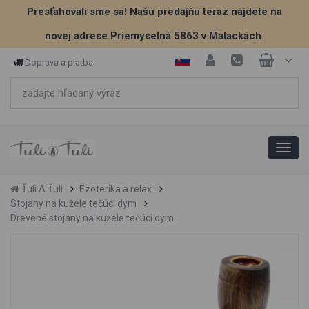
Presťahovali sme sa! Našu predajňu teraz nájdete na
novej adrese Priemyselná 5863 v Malackách.
Doprava a platba
Ťuli A Ťuli
Ezoterika a relax
Stojany na kužele tečúci dym
Drevené stojany na kužele tečúci dym