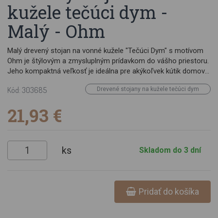
kužele tečúci dym -
Malý - Ohm
Malý drevený stojan na vonné kužele "Tečúci Dym" s motívom
Ohm je štýlovým a zmysluplným prídavkom do vášho priestoru.
Jeho kompaktná veľkosť je ideálna pre akýkoľvek kútik domova
alebo kancelárie, kde chcete vytvoriť oázu pokoja. Motív Ohm
Kód: 303685
Drevené stojany na kužele tečúci dym
na stojane symbolizuje univerzálnu harmóniu a duchovné
prepojenie. Materiál: mangové drevo Rozmery: 13 x 15 x 12 cm
21,93 €
Váha: 250g Upozorňujeme, že na vytvorenie efektu dymovej
kaskády budete musieť použiť vonné kužele tečúci dym /
Backflow.
ks
Skladom do 3 dní
Pridať do košíka