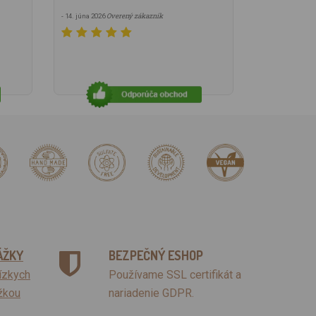
Overený zákazník
- 14. júna 2026
ÁŽKY
BEZPEČNÝ ESHOP
lízkych
Používame SSL certifikát a
žkou
nariadenie GDPR.