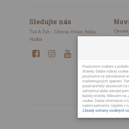
Sledujte nás
Nov
Chcem 
Ťuli A Ťuli - Zdravie, Krása, Relax,
Zásady 
Hudba
Zare
Používame cookies a podobné
stránky. Ďalšie súbory cooki
používame na vykonávanie an
marketingových opatrení. Tie
používateľskú skúsenosť na w
odmietnuť alebo odvolať pom
každej stránky. Kliknutím na
cookie. Ďalšie informácie o 
našimi partnermi, nájdete v 
Zásady ochrany osobných úd
© 