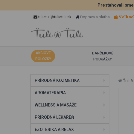
Presťahovali sme
Veľkoo
tuliatuli@tuliatuli.sk
Doprava a platba
AKCIOVÉ
DARČEKOVÉ
POLOŽKY
POUKÁŽKY
PRÍRODNÁ KOZMETIKA
Ťuli A 
AROMATERAPIA
WELLNESS A MASÁŽE
PRÍRODNÁ LEKÁREŇ
EZOTERIKA A RELAX