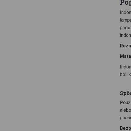
Po
Indon
lampa
príro
indo
Rozm
Mater
Indon
boli 
Spô
Použí
alebo
počas
Bezp