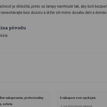
čnosť je dôležitá, preto sú lampy navrhnuté tak, aby boli bezpeč
 nenechávajte bez dozoru a držte ich mimo dosahu detí a domáci
jina pôvodu
ézia.
lné nakupovanie, profesionálny
S nákupom som spokojná.
p, ochota
Overený zákazník
- 4. júla 2026