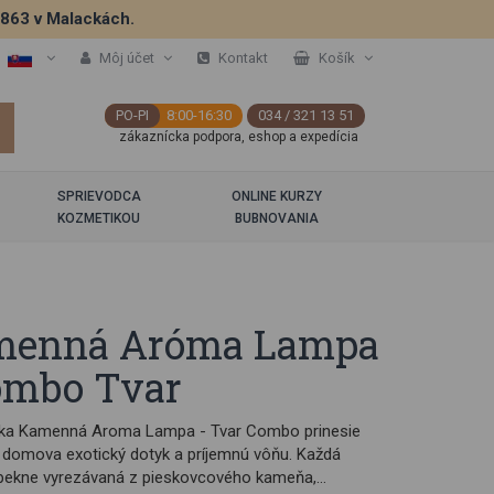
5863 v Malackách.
Môj účet
Kontakt
Košík
PO-PI
8:00-16:30
034 / 321 13 51
zákaznícka podpora, eshop a expedícia
SPRIEVODCA
ONLINE KURZY
KOZMETIKOU
BUBNOVANIA
menná Aróma Lampa
ombo Tvar
ka Kamenná Aroma Lampa - Tvar Combo prinesie
 domova exotický dotyk a príjemnú vôňu. Každá
 pekne vyrezávaná z pieskovcového kameňa,