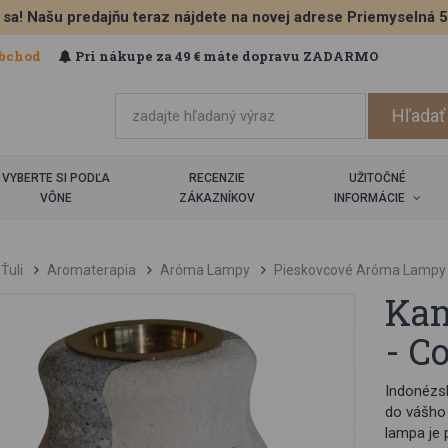
 sa! Našu predajňu teraz nájdete na novej adrese Priemyselná 
bchod
Pri nákupe za 49 € máte dopravu ZADARMO
VYBERTE SI PODĽA
RECENZIE
UŽITOČNÉ
VÔNE
ZÁKAZNÍKOV
INFORMÁCIE
Ťuli
Aromaterapia
Aróma Lampy
Pieskovcové Aróma Lampy
Ka
- C
Indonézs
do vášho
lampa je