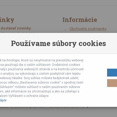
inky
Informácie
dostávať novinky
Obchodné podmienky
ochrany osobných údajov
Zásady ochrany osobných 
Používame súbory cookies
Online kurzy bubnovania
Napísali o nás
Poznáte nás z TV a Rádia
gistrovať
 technológie, ktoré sú nevyhnutné na prevádzku webovej
Partnerské predajne
e sa používajú iba s vaším súhlasom. Dodatočné cookies
Testy výrobkov
alýz používania webových stránok a na kontrolu účinnosti
to analýzy sa vykonávajú s cieľom poskytnúť vám lepšiu
Ekológia
ebovej lokalite. Svoj súhlas môžete kedykoľvek udeliť,
Veľkoobchod
ocou odkazu „Nastavenia súborov cookie“ v spodnej časti
 „Súhlasím“ môžete súhlasiť s naším používaním súborov
tom, aké informácie sa zhromažďujú a ako sa zdieľajú s
našom Vyhlásení o ochrane údajov.
ajov
2026 Vyrobené s
od Tuli A Tuli Laboratories s. r. o.