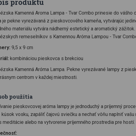
pis produktu
ézska Kamenná Aroma Lampa - Tvar Combo prinesie do vášho do
 je pekne vyrezávaná z pieskovcového kameňa, vytvárajúc jedine
dného materiálu vytvára nádherný estetický a aromatický zážitok.
nézskych remeselníkov s Kamennou Aróma Lampou - Tvar Comb
ery:
9,5 x 9 cm
iál:
kombináciou pieskovca s brekciou
ézska Kamenná Aróma Lampa. Pekne vyrezávané lampy z piesko
krásnym centrom v každej miestnosti.
sob použitia
vanie pieskovcovej aróma lampy je jednoduchý a príjemný proces
 kúsok vosku, zapáliť čajovú sviečku a nechať vôňu naplniť vašu 
 meditácie alebo na vytvorenie príjemného prostredia pre hostí.
ečnosť: