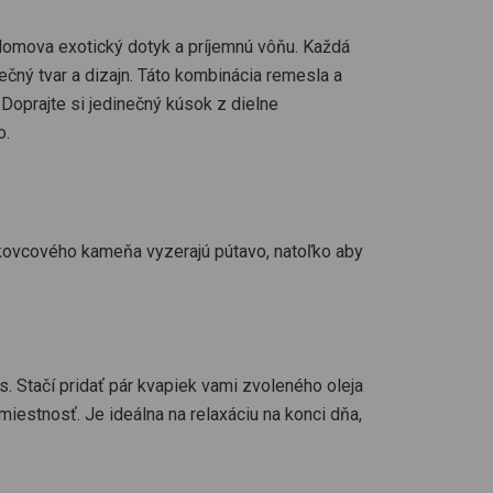
mova exotický dotyk a príjemnú vôňu. Každá
čný tvar a dizajn. Táto kombinácia remesla a
 Doprajte si jedinečný kúsok z dielne
o.
vcového kameňa vyzerajú pútavo, natoľko aby
. Stačí pridať pár kvapiek vami zvoleného oleja
miestnosť. Je ideálna na relaxáciu na konci dňa,