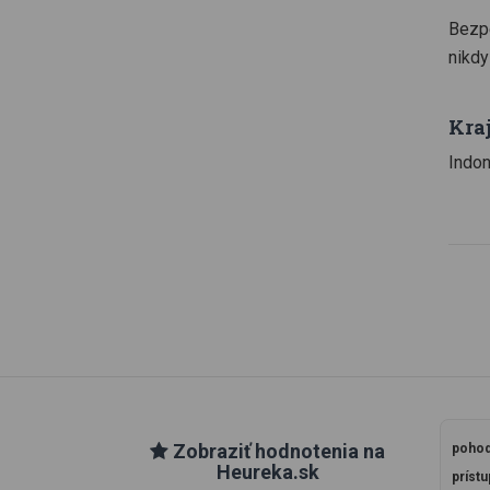
Bezpe
nikdy
Kra
Indon
Zobraziť hodnotenia na
pohod
Heureka.sk
prístu