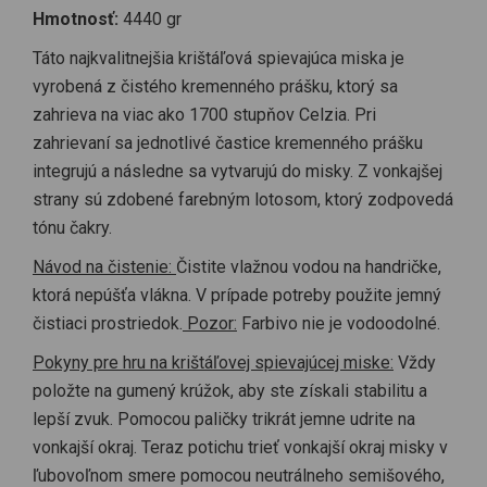
obežníky, aby nízkofrekvenčná energia prúdila späť do jemno
Hmotnosť:
4440 gr
hmotných tiel, ktoré sa transformujú. Každá zo siedmich
hlavných čakier predstavuje úroveň vedomia alebo vývojové
Táto najkvalitnejšia krištáľová spievajúca miska je
štádium života, nazerané z perspektívy našej fyzickej
vyrobená z čistého kremenného prášku, ktorý sa
existencie. Keď sú čakry otvorené a v rovnováhe, tvoria
zahrieva na viac ako 1700 stupňov Celzia. Pri
integrovaný systém, v ktorom je každá čakra závislá od
zahrievaní sa jednotlivé častice kremenného prášku
ostatných, pokiaľ ide o optimálnu funkciu. 432 Hertzov (Hz):
Zvuk a hudba pozostávajú z vibrácií. Čím vyšší je počet vibrácií
integrujú a následne sa vytvarujú do misky. Z vonkajšej
za sekundu, tým vyšší je tón. Jednotkou je Hertz (Hz). 432 Hz je
strany sú zdobené farebným lotosom, ktorý zodpovedá
prirodzená "tónová výška" vesmíru. Ten tón sa prelína v prírode,
tónu čakry.
v matematike, na obežných dráhach planét, v celom vesmíre.
Všetka klasická hudba od Bacha, Brahmsa a tak ďalej bola
Návod na čistenie:
Čistite vlažnou vodou na handričke,
zložená a pôvodne sa hrala pomocou „štandardného“ A (=A4)
ktorá nepúšťa vlákna. V prípade potreby použite jemný
na 432 Hz. Takto je ladená aj naša séria krištáľových
čistiaci prostriedok.
Pozor:
Farbivo nie je vodoodolné.
spievajúcich mís „432 Hz“. Tóny naladené v stupnici 432 Hz sú
nielen príjemnejšie pre ucho, ale zaisťuje aj harmonickú
Pokyny pre hru na krištáľovej spievajúcej miske:
Vždy
rezonanciu celého vášho „bytia“ s našou planétou a vesmírom.
položte na gumený krúžok, aby ste získali stabilitu a
Táto prirodzená rezonancia vedie k väčšej pohode tela aj
mysle. * Odchýlka do 2 Hz viac alebo menej sa považuje za
lepší zvuk. Pomocou paličky trikrát jemne udrite na
normálnu.
vonkajší okraj. Teraz potichu trieť vonkajší okraj misky v
ľubovoľnom smere pomocou neutrálneho semišového,