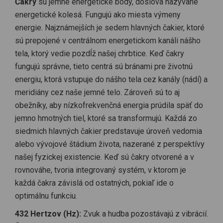
Čakry
sú jemné energetické body, doslova nazývané
energetické kolesá. Fungujú ako miesta výmeny
energie. Najznámejších je sedem hlavných čakier, ktoré
sú prepojené v centrálnom energetickom kanáli nášho
tela, ktorý vedie pozdĺž našej chrbtice. Keď čakry
fungujú správne, tieto centrá sú bránami pre životnú
energiu, ktorá vstupuje do nášho tela cez kanály (nádí) a
meridiány cez naše jemné telo. Zároveň sú to aj
obežníky, aby nízkofrekvenčná energia prúdila späť do
jemno hmotných tiel, ktoré sa transformujú. Každá zo
siedmich hlavných čakier predstavuje úroveň vedomia
alebo vývojové štádium života, nazerané z perspektívy
našej fyzickej existencie. Keď sú čakry otvorené a v
rovnováhe, tvoria integrovaný systém, v ktorom je
každá čakra závislá od ostatných, pokiaľ ide o
optimálnu funkciu.
432 Hertzov (Hz):
Zvuk a hudba pozostávajú z vibrácií.