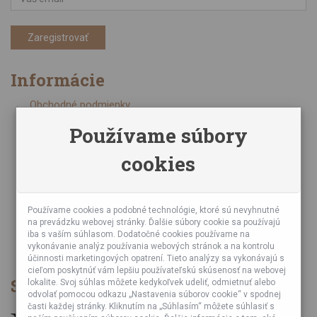
Zaregistrovať
Informácie
Obchodné podmienky
Zásady ochrany osobných údajov
Používame súbory
Online kurzy bubnovania
cookies
Napísali o nás
Poznáte nás z TV a Rádia
Partnerské predajne
Testy výrobkov
Používame cookies a podobné technológie, ktoré sú nevyhnutné
na prevádzku webovej stránky. Ďalšie súbory cookie sa používajú
Ekológia
iba s vaším súhlasom. Dodatočné cookies používame na
Veľkoobchod
vykonávanie analýz používania webových stránok a na kontrolu
účinnosti marketingových opatrení. Tieto analýzy sa vykonávajú s
cieľom poskytnúť vám lepšiu používateľskú skúsenosť na webovej
Spôsob platby
lokalite. Svoj súhlas môžete kedykoľvek udeliť, odmietnuť alebo
odvolať pomocou odkazu „Nastavenia súborov cookie“ v spodnej
časti každej stránky. Kliknutím na „Súhlasím“ môžete súhlasiť s