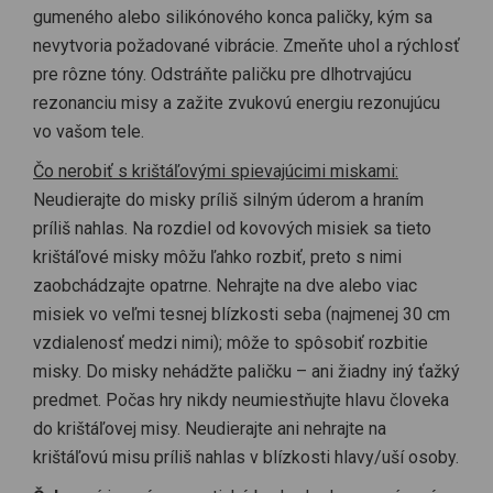
gumeného alebo silikónového konca paličky, kým sa
nevytvoria požadované vibrácie. Zmeňte uhol a rýchlosť
pre rôzne tóny. Odstráňte paličku pre dlhotrvajúcu
rezonanciu misy a zažite zvukovú energiu rezonujúcu
vo vašom tele.
Čo nerobiť s krištáľovými spievajúcimi miskami:
Neudierajte do misky príliš silným úderom a hraním
príliš nahlas. Na rozdiel od kovových misiek sa tieto
krištáľové misky môžu ľahko rozbiť, preto s nimi
zaobchádzajte opatrne. Nehrajte na dve alebo viac
misiek vo veľmi tesnej blízkosti seba (najmenej 30 cm
vzdialenosť medzi nimi); môže to spôsobiť rozbitie
misky. Do misky nehádžte paličku – ani žiadny iný ťažký
predmet. Počas hry nikdy neumiestňujte hlavu človeka
do krištáľovej misy. Neudierajte ani nehrajte na
krištáľovú misu príliš nahlas v blízkosti hlavy/uší osoby.