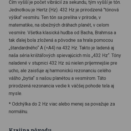
Čím vyšší je počet vibrácií za sekundu, tým vyšší je tón.
Jednotkou je Hertz (Hz). 432 Hz je prirodzená "tónová
výška" vesmíru. Ten tón sa prelína v prírode, v
matematike, na obežných dráhach planét, v celom
vesmíre. Všetka klasická hudba od Bacha, Brahmsa a
tak ďalej bola zložená a pôvodne sa hrala pomocou
„štandardného“ A (=A4) na 432 Hz. Takto je ladená aj
naša séria krištáľových spievajúcich mís „432 Hz“. Tóny
naladené v stupnici 432 Hz sú nielen príjemnejšie pre
ucho, ale zaisťuje aj harmonickú rezonanciu celého
vášho „bytia“ s našou planétou a vesmírom. Táto
prirodzená rezonancia vedie k väčšej pohode tela aj
mysle.
* Odchýlka do 2 Hz viac alebo menej sa považuje za
normálnu.
Krajina pôvodu