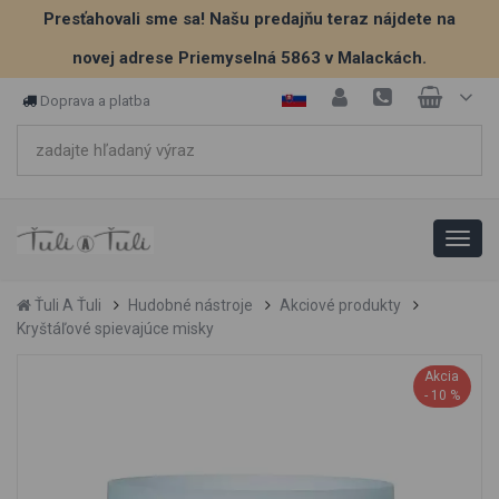
Presťahovali sme sa! Našu predajňu teraz nájdete na
novej adrese Priemyselná 5863 v Malackách.
Doprava a platba
Ťuli A Ťuli
Hudobné nástroje
Akciové produkty
Kryštáľové spievajúce misky
Akcia
- 10 %