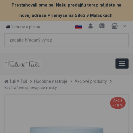
Presťahovali sme sa! Našu predajňu teraz nájdete na
novej adrese Priemyselná 5863 v Malackách.
Doprava a platba
Ťuli A Ťuli
Hudobné nástroje
Akciové produkty
Kryštáľové spievajúce misky
Akcia
- 10 %