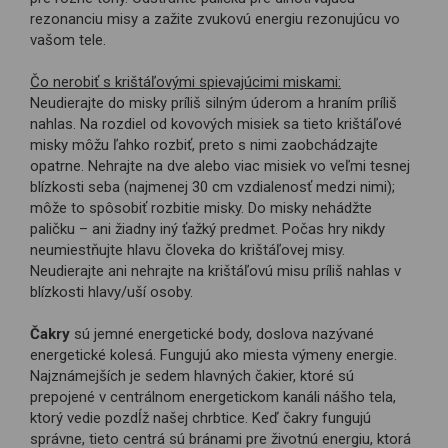
rezonanciu misy a zažite zvukovú energiu rezonujúcu vo
vašom tele.
Čo nerobiť s krištáľovými spievajúcimi miskami:
Neudierajte do misky príliš silným úderom a hraním príliš
nahlas. Na rozdiel od kovových misiek sa tieto krištáľové
misky môžu ľahko rozbiť, preto s nimi zaobchádzajte
opatrne. Nehrajte na dve alebo viac misiek vo veľmi tesnej
blízkosti seba (najmenej 30 cm vzdialenosť medzi nimi);
môže to spôsobiť rozbitie misky. Do misky nehádžte
paličku – ani žiadny iný ťažký predmet. Počas hry nikdy
neumiestňujte hlavu človeka do krištáľovej misy.
Neudierajte ani nehrajte na krištáľovú misu príliš nahlas v
blízkosti hlavy/uší osoby.
Čakry
sú jemné energetické body, doslova nazývané
energetické kolesá. Fungujú ako miesta výmeny energie.
Najznámejších je sedem hlavných čakier, ktoré sú
prepojené v centrálnom energetickom kanáli nášho tela,
ktorý vedie pozdĺž našej chrbtice. Keď čakry fungujú
správne, tieto centrá sú bránami pre životnú energiu, ktorá