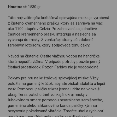
obežníky, aby nízkofrekvenčná energia prúdila späť do jemno
Hmotnosť:
1530 gr
hmotných tiel, ktoré sa transformujú. Každá zo siedmich
hlavných čakier predstavuje úroveň vedomia alebo vývojové
Táto najkvalitnejšia krištáľová spievajúca miska je vyrobená
štádium života, nazerané z perspektívy našej fyzickej
z čistého kremenného prášku, ktorý sa zahrieva na viac
existencie. Keď sú čakry otvorené a v rovnováhe, tvoria
ako 1700 stupňov Celzia. Pri zahrievaní sa jednotlivé
integrovaný systém, v ktorom je každá čakra závislá od
častice kremenného prášku integrujú a následne sa
ostatných, pokiaľ ide o optimálnu funkciu. 432 Hertzov (Hz):
vytvarujú do misky. Z vonkajšej strany sú zdobené
Zvuk a hudba pozostávajú z vibrácií. Čím vyšší je počet vibrácií
farebným lotosom, ktorý zodpovedá tónu čakry.
za sekundu, tým vyšší je tón. Jednotkou je Hertz (Hz). 432 Hz je
prirodzená "tónová výška" vesmíru. Ten tón sa prelína v prírode,
Návod na čistenie:
Čistite vlažnou vodou na handričke,
v matematike, na obežných dráhach planét, v celom vesmíre.
ktorá nepúšťa vlákna. V prípade potreby použite jemný
Všetka klasická hudba od Bacha, Brahmsa a tak ďalej bola
čistiaci prostriedok.
Pozor:
Farbivo nie je vodoodolné.
zložená a pôvodne sa hrala pomocou „štandardného“ A (=A4)
na 432 Hz. Takto je ladená aj naša séria krištáľových
Pokyny pre hru na krištáľovej spievajúcej miske:
Vždy
spievajúcich mís „432 Hz“. Tóny naladené v stupnici 432 Hz sú
položte na gumený krúžok, aby ste získali stabilitu a lepší
nielen príjemnejšie pre ucho, ale zaisťuje aj harmonickú
zvuk. Pomocou paličky trikrát jemne udrite na vonkajší
rezonanciu celého vášho „bytia“ s našou planétou a vesmírom.
okraj. Teraz potichu trieť vonkajší okraj misky v
Táto prirodzená rezonancia vedie k väčšej pohode tela aj
ľubovoľnom smere pomocou neutrálneho semišového,
mysle. * Odchýlka do 2 Hz viac alebo menej sa považuje za
gumeného alebo silikónového konca paličky, kým sa
normálnu.
nevytvoria požadované vibrácie. Zmeňte uhol a rýchlosť
pre rôzne tóny. Odstráňte paličku pre dlhotrvajúcu