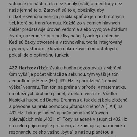
vstupuje do nášho tela cez kanály (nádí) a meridiány cez
naše jemné telo. Zároveň sú to aj obežníky, aby
nízkofrekvenčná energia prúdila späť do jemno hmotných
tiel, ktoré sa transformujú. Každá zo siedmich hlavných
čakier predstavuje úroveň vedomia alebo vývojové štádium
života, nazerané z perspektívy našej fyzickej existencie.
Keď sú čakry otvorené a v rovnováhe, tvoria integrovaný
systém, v ktorom je každá čakra závislá od ostatných,
pokiaľ ide o optimálnu funkciu.
432 Hertzov (Hz):
Zvuk a hudba pozostávajú z vibrácií.
Čím vyšší je počet vibrácií za sekundu, tým vyšší je tón.
Jednotkou je Hertz (Hz). 432 Hz je prirodzená "tónová
výška" vesmíru. Ten tón sa prelína v prírode, v matematike,
na obežných dráhach planét, v celom vesmíre. Všetka
klasická hudba od Bacha, Brahmsa a tak ďalej bola zložená
a pôvodne sa hrala pomocou „štandardného“ A (=A4) na
432 Hz. Takto je ladená aj naša séria krištáľových
spievajúcich mís „432 Hz“. Tóny naladené v stupnici 432 Hz
sú nielen príjemnejšie pre ucho, ale zaisťuje aj harmonickú
rezonanciu celého vášho „bytia“ s našou planétou a