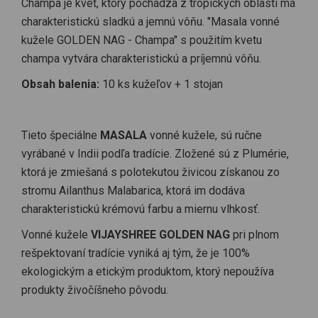
Champa je kvet, ktorý pochádza z tropických oblastí má
charakteristickú sladkú a jemnú vôňu. "Masala vonné
kužele GOLDEN NAG - Champa" s použitím kvetu
champa vytvára charakteristickú a príjemnú vôňu.
Obsah balenia:
10 ks kužeľov + 1 stojan
Tieto špeciálne
MASALA
vonné kužele, sú ručne
vyrábané v Indii podľa tradície. Zložené sú z Plumérie,
ktorá je zmiešaná s polotekutou živicou získanou zo
stromu Ailanthus Malabarica, ktorá im dodáva
charakteristickú krémovú farbu a miernu vlhkosť.
Vonné kužele
VIJAYSHREE GOLDEN NAG
pri plnom
rešpektovaní tradície vyniká aj tým, že je 100%
ekologickým a etickým produktom, ktorý nepoužíva
produkty živočíšneho pôvodu.