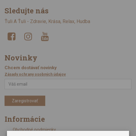
Sledujte nás
Ťuli A Ťuli - Zdravie, Krása, Relax, Hudba
Novinky
Chcem dostávať novinky
Zásady ochrany osobných údajov
Zaregistrovať
Informácie
Obchodné podmienky