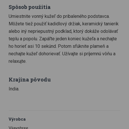
Spôsob použitia
Umiestnite vonný kužeľ do pribaleného podstavca.
Môžete tiež použiť kadidlový držiak, keramický tanierik
alebo iný nepriepustný podklad, ktorý dokáže odolávať
teplu a popolu. Zapáľte jeden koniec kužeľa a nechajte
ho horieť asi 10 sekúnd. Potom sfúknite plameň a
nechajte kužeľ dohorievať. Užívajte si príjemnú vôňu a
relaxujte.
Krajina pôvodu
India.
Výrobca
Vijayshree