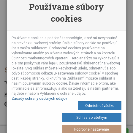
Zásady ochrany osobných údajov
Používame súbory
Online kurzy bubnovania
cookies
Napísali o nás
Poznáte nás z TV a Rádia
Partnerské predajne
Testy výrobkov
Používame cookies a podobné technológie, ktoré sú nevyhnutné
na prevádzku webovej stránky. Ďalšie súbory cookie sa používajú
Ekológia
iba s vaším súhlasom. Dodatočné cookies používame na
Veľkoobchod
vykonávanie analýz používania webových stránok a na kontrolu
účinnosti marketingových opatrení. Tieto analýzy sa vykonávajú s
cieľom poskytnúť vám lepšiu používateľskú skúsenosť na webovej
Spôsob platby
lokalite. Svoj súhlas môžete kedykoľvek udeliť, odmietnuť alebo
odvolať pomocou odkazu „Nastavenia súborov cookie“ v spodnej
časti každej stránky. Kliknutím na „Súhlasím“ môžete súhlasiť s
naším používaním súborov cookie. Ďalšie informácie o tom, aké
informácie sa zhromažďujú a ako sa zdieľajú s našimi partnermi,
nájdete v našom Vyhlásení o ochrane údajov.
Zásady ochrany osobných údajov
Odmietnuť všetko
Súhlas so všetkým
© 2026 Vyrobené s
od Tuli A Tuli Laboratories s. r. o.
Podrobné nastavenie