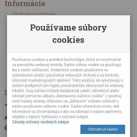
Informácie
Obchodné podmienky
Zásady ochrany osobných údajov
Používame súbory
Online kurzy bubnovania
cookies
Napísali o nás
Poznáte nás z TV a Rádia
Partnerské predajne
Testy výrobkov
Používame cookies a podobné technológie, ktoré sú nevyhnutné
na prevádzku webovej stránky. Ďalšie súbory cookie sa používajú
Ekológia
iba s vaším súhlasom. Dodatočné cookies používame na
Veľkoobchod
vykonávanie analýz používania webových stránok a na kontrolu
účinnosti marketingových opatrení. Tieto analýzy sa vykonávajú s
cieľom poskytnúť vám lepšiu používateľskú skúsenosť na webovej
Spôsob platby
lokalite. Svoj súhlas môžete kedykoľvek udeliť, odmietnuť alebo
odvolať pomocou odkazu „Nastavenia súborov cookie“ v spodnej
časti každej stránky. Kliknutím na „Súhlasím“ môžete súhlasiť s
naším používaním súborov cookie. Ďalšie informácie o tom, aké
informácie sa zhromažďujú a ako sa zdieľajú s našimi partnermi,
nájdete v našom Vyhlásení o ochrane údajov.
Zásady ochrany osobných údajov
Odmietnuť všetko