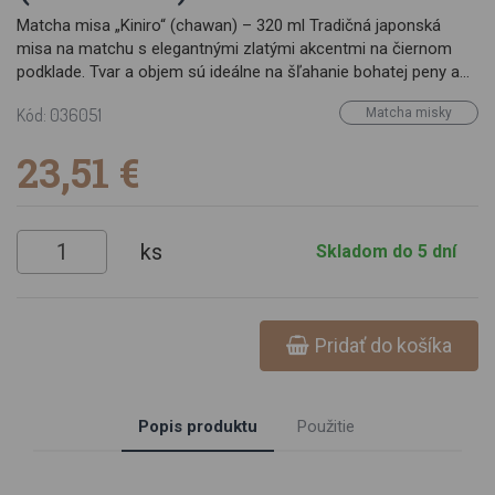
Matcha misa „Kiniro“ (chawan) – 320 ml Tradičná japonská
misa na matchu s elegantnými zlatými akcentmi na čiernom
podklade. Tvar a objem sú ideálne na šľahanie bohatej peny a
komfortné pitie pri čajovom obrade aj doma. Parametre
Kód: 036051
Matcha misky
Materiál: Keramika (ručne tvarovaná a glazovaná) Objem: cca
320 ml Priemer: cca 12 cm Výška: cca 6 cm Farba/dizajn:
23,51 €
Čierna so zlatými akcentmi („Kiniro“)
ks
Skladom do 5 dní
Pridať do košíka
Popis produktu
Použitie