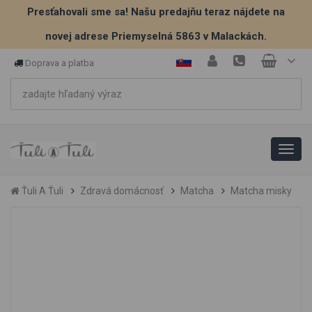
Presťahovali sme sa! Našu predajňu teraz nájdete na
novej adrese Priemyselná 5863 v Malackách.
Doprava a platba
Ťuli A Ťuli
Zdravá domácnosť
Matcha
Matcha misky