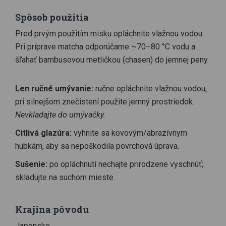
Spôsob použitia
Pred prvým použitím misku opláchnite vlažnou vodou.
Pri príprave matcha odporúčame ~70–80 °C vodu a
šľahať bambusovou metličkou (chasen) do jemnej peny.
Len ručné umývanie:
ručne opláchnite vlažnou vodou,
pri silnejšom znečistení použite jemný prostriedok.
Nevkladajte do umývačky.
Citlivá glazúra:
vyhnite sa kovovým/abrazívnym
hubkám, aby sa nepoškodila povrchová úprava.
Sušenie:
po opláchnutí nechajte prirodzene vyschnúť;
skladujte na suchom mieste.
Krajina pôvodu
Japonsko.