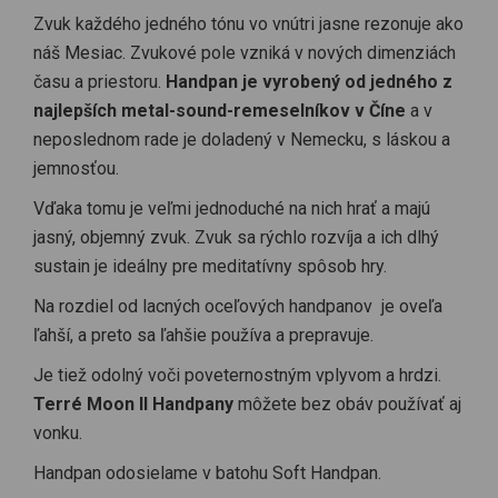
Zvuk každého jedného tónu vo vnútri jasne rezonuje ako
náš Mesiac. Zvukové pole vzniká v nových dimenziách
času a priestoru.
Handpan je vyrobený od jedného z
najlepších metal-sound-remeselníkov v Číne
a v
neposlednom rade je doladený v Nemecku, s láskou a
jemnosťou.
Vďaka tomu je veľmi jednoduché na nich hrať a majú
jasný, objemný zvuk. Zvuk sa rýchlo rozvíja a ich dlhý
sustain je ideálny pre meditatívny spôsob hry.
Na rozdiel od lacných oceľových handpanov je oveľa
ľahší, a preto sa ľahšie používa a prepravuje.
Je tiež odolný voči poveternostným vplyvom a hrdzi.
Terré Moon II Handpany
môžete bez obáv používať aj
vonku.
Handpan odosielame v batohu Soft Handpan.