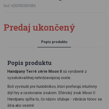
Kód: 4260118588586
Predaj ukončený
Popis produktu
Popis produktu
Handpany Terré série Moon II
sú vyrobené z
vysokokvalitnej nehrdzavejúcej ocele.
Boli vyvinuté pre hudobníkov, ktorí preferujú intuitívny
štýl hry a cestovanie zvukom. Sférický zvuk Moon II
Handpanu spĺňa to, čo názov sľubuje - vibrácie tónov sa
šíria ako vesmír.