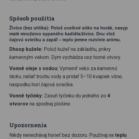
Spôsob použitia
Živice (bez uhlíka):
Polož
oceľové sitko
na horák, nasyp
malé množstvo sypaného kadidla/živice. Dnu vlož
čajovú sviečku a zapáľ – teplo jemne rozvinie arómu.
Dhoop kužele:
Polož kužeľ na základňu, prikry
kamenným vekom
. Dym vychádza cez horné otvory.
Vonné oleje s vodou:
Vymeniť veko za
kamennú
tácku
, naliať trochu vody a pridať 5–10 kvapiek vône;
naspodku horí čajová sviečka.
Vonné tyčinky:
Zasuň tyčinku do jedného zo
4
otvorov
na spodnej plošine.
Upozornenia
Nikdy nenechávaj horieť bez dozoru. Používaj na
teplu