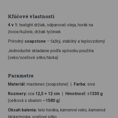
Kľúčové vlastnosti
4 v 1:
tealight držiak, odparovač oleja, horák na
živice/kužele, držiak tyčiniek
Prírodný
soapstone
– ťažký, stabilný a teplovzdorný
Jednoduché skladanie podľa spôsobu použitia
(veko/oceľové sitko/tácka)
Parametre
Materiál:
mastenec (soapstone) |
Farba:
sivá
Rozmery:
cca
12,5 × 12 cm
|
Hmotnosť:
±
1330 g
(celková s obalom ~
1580 g
)
Obsah balenia:
telo horáka,
kamenné veko
,
kamenná
tácka/miska
,
oceľové sitko