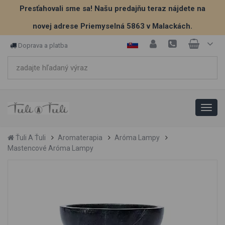
Presťahovali sme sa! Našu predajňu teraz nájdete na
novej adrese Priemyselná 5863 v Malackách.
Doprava a platba
Ťuli A Ťuli
Aromaterapia
Aróma Lampy
Mastencové Aróma Lampy