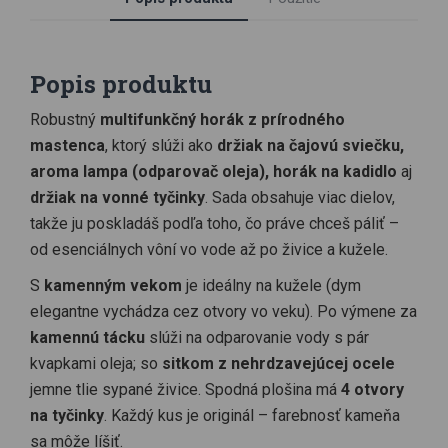
Popis produktu
Robustný
multifunkčný horák z prírodného
mastenca
, ktorý slúži ako
držiak na čajovú sviečku,
aroma lampa (odparovač oleja), horák na kadidlo
aj
držiak na vonné tyčinky
. Sada obsahuje viac dielov,
takže ju poskladáš podľa toho, čo práve chceš páliť –
od esenciálnych vôní vo vode až po živice a kužele.
S
kamenným vekom
je ideálny na kužele (dym
elegantne vychádza cez otvory vo veku). Po výmene za
kamennú tácku
slúži na odparovanie vody s pár
kvapkami oleja; so
sitkom z nehrdzavejúcej ocele
jemne tlie sypané živice. Spodná plošina má
4 otvory
na tyčinky
. Každý kus je originál – farebnosť kameňa
sa môže líšiť.