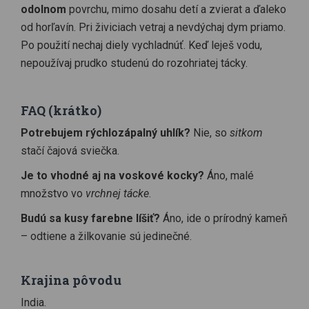
odolnom
povrchu, mimo dosahu detí a zvierat a ďaleko
od horľavín. Pri živiciach vetraj a nevdýchaj dym priamo.
Po použití nechaj diely vychladnúť. Keď leješ vodu,
nepoužívaj prudko studenú do rozohriatej tácky.
FAQ (krátko)
Potrebujem rýchlozápalný uhlík?
Nie, so
sitkom
stačí čajová sviečka.
Je to vhodné aj na voskové kocky?
Áno, malé
množstvo vo
vrchnej tácke
.
Budú sa kusy farebne líšiť?
Áno, ide o prírodný kameň
– odtiene a žilkovanie sú jedinečné.
Krajina pôvodu
India.