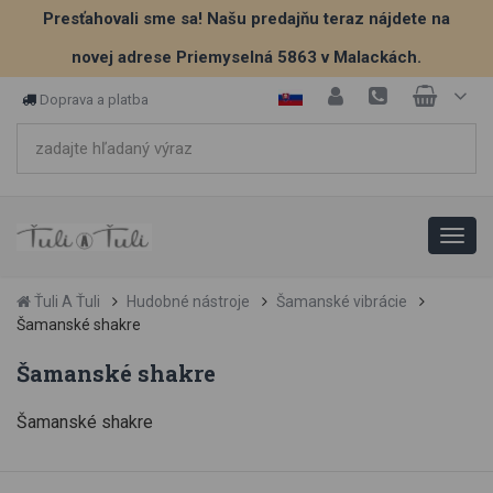
Presťahovali sme sa! Našu predajňu teraz nájdete na
novej adrese Priemyselná 5863 v Malackách.
Doprava a platba
Ťuli A Ťuli
Hudobné nástroje
Šamanské vibrácie
Šamanské shakre
Šamanské shakre
Šamanské shakre