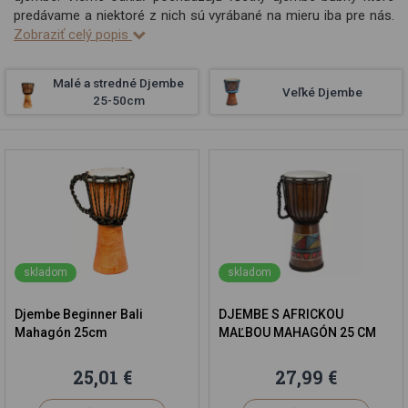
predávame a niektoré z nich sú vyrábané na mieru iba pre nás.
Zobraziť celý popis
Malé a stredné Djembe
Veľké Djembe
25-50cm
skladom
skladom
Djembe Beginner Bali
DJEMBE S AFRICKOU
Mahagón 25cm
MAĽBOU MAHAGÓN 25 CM
25,01 €
27,99 €