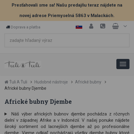
Presťahovali sme sa! Našu predajňu teraz nájdete na
novej adrese Priemyselná 5863 v Malackách.
Doprava a platba
Ťuli A Ťuli
Hudobné nástroje
Africké bubny
Africké bubny Djembe
Africké bubny Djembe
Náš výber afrických bubnov djembe pochádza z rôznych
dielní v západnej Afrike a v Indonézií. V našej ponuke nájdete
široký sortiment od lacnejších djembe až po profesionálne
djembe. Vieme odkiaľ pochádzajú všetky djembe bubny ktoré