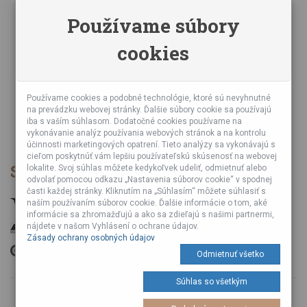
Zásady ochrany osobných údajov
Používame súbory
Online kurzy bubnovania
cookies
Napísali o nás
Poznáte nás z TV a Rádia
Partnerské predajne
Testy výrobkov
Používame cookies a podobné technológie, ktoré sú nevyhnutné
na prevádzku webovej stránky. Ďalšie súbory cookie sa používajú
Ekológia
iba s vaším súhlasom. Dodatočné cookies používame na
Veľkoobchod
vykonávanie analýz používania webových stránok a na kontrolu
účinnosti marketingových opatrení. Tieto analýzy sa vykonávajú s
cieľom poskytnúť vám lepšiu používateľskú skúsenosť na webovej
Spôsob platby
lokalite. Svoj súhlas môžete kedykoľvek udeliť, odmietnuť alebo
odvolať pomocou odkazu „Nastavenia súborov cookie“ v spodnej
časti každej stránky. Kliknutím na „Súhlasím“ môžete súhlasiť s
naším používaním súborov cookie. Ďalšie informácie o tom, aké
informácie sa zhromažďujú a ako sa zdieľajú s našimi partnermi,
nájdete v našom Vyhlásení o ochrane údajov.
Zásady ochrany osobných údajov
Odmietnuť všetko
Súhlas so všetkým