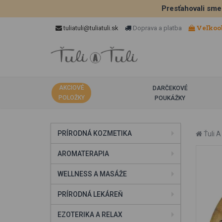
Presťahovali sme
Veľkoo
tuliatuli@tuliatuli.sk
Doprava a platba
AKCIOVÉ
DARČEKOVÉ
POLOŽKY
POUKÁŽKY
PRÍRODNÁ KOZMETIKA
Ťuli A 
AROMATERAPIA
WELLNESS A MASÁŽE
PRÍRODNÁ LEKÁREŇ
EZOTERIKA A RELAX