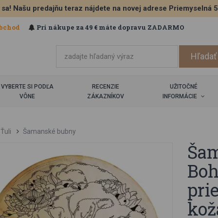
 sa! Našu predajňu teraz nájdete na novej adrese Priemyselná 
bchod
Pri nákupe za 49 € máte dopravu ZADARMO
VYBERTE SI PODĽA
RECENZIE
UŽITOČNÉ
VÔNE
ZÁKAZNÍKOV
INFORMÁCIE
Ťuli
Šamanské bubny
Ša
Boh
pri
kož