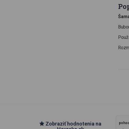
Po
Šama
Bubon
Použí
Rozme
Zobraziť hodnotenia na
pohod