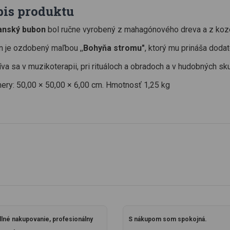
pis produktu
nský bubon
bol ručne vyrobený z mahagónového dreva a z kozej 
 je ozdobený maľbou ,,
Bohyňa stromu"
, ktorý mu prináša doda
va sa v muzikoterapii, pri rituáloch a obradoch a v hudobných sk
ry: 50,00 × 50,00 × 6,00 cm. Hmotnosť 1,25 kg
lné nakupovanie, profesionálny
S nákupom som spokojná.