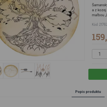
Šamanský
a z kozej
maľbou ,
duchovnú energiu. Používa sa v 
Kód: 2176
obradoch a v hudobných skupinách žánru world mu
159
Popis produktu