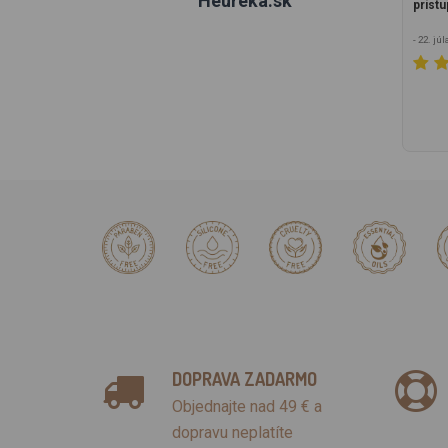
Heureka.sk
prístu
- 22. jú
DOPRAVA ZADARMO
Objednajte nad 49 € a
dopravu neplatíte