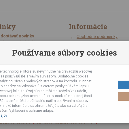
inky
Informácie
dostávať novinky
Obchodné podmienky
ochrany osobných údajov
Zásady ochrany osobných 
Používame súbory cookies
Online kurzy bubnovania
Napísali o nás
Poznáte nás z TV a Rádia
gistrovať
 technológie, ktoré sú nevyhnutné na prevádzku webovej
Partnerské predajne
e sa používajú iba s vaším súhlasom. Dodatočné cookies
Testy výrobkov
alýz používania webových stránok a na kontrolu účinnosti
to analýzy sa vykonávajú s cieľom poskytnúť vám lepšiu
Ekológia
ebovej lokalite. Svoj súhlas môžete kedykoľvek udeliť,
Veľkoobchod
ocou odkazu „Nastavenia súborov cookie“ v spodnej časti
 „Súhlasím“ môžete súhlasiť s naším používaním súborov
tom, aké informácie sa zhromažďujú a ako sa zdieľajú s
našom Vyhlásení o ochrane údajov.
ajov
2026 Vyrobené s
od Tuli A Tuli Laboratories s. r. o.