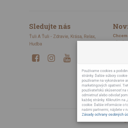
Sledujte nás
Nov
Chcem 
Ťuli A Ťuli - Zdravie, Krása, Relax,
Zásady 
Hudba
Zare
Používame cookies a podobné
stránky. Ďalšie súbory cooki
používame na vykonávanie an
marketingových opatrení. Tie
používateľskú skúsenosť na w
odmietnuť alebo odvolať pom
každej stránky. Kliknutím na
cookie. Ďalšie informácie o 
našimi partnermi, nájdete v 
Zásady ochrany osobných úd
© 