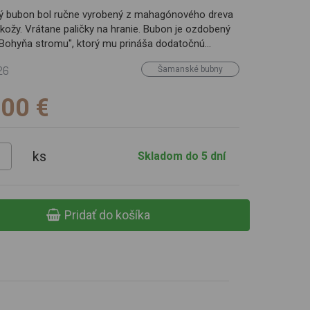
 bubon bol ručne vyrobený z mahagónového dreva
 kožy. Vrátane paličky na hranie. Bubon je ozdobený
,Bohyňa stromu", ktorý mu prináša dodatočnú
muzikoterapii, pri rituáloch a
26
Šamanské bubny
sic.
Rozmery: 50,00 × 50,00 × 6,00 cm. Hmotnosť 1,25 kg
,00 €
ks
Skladom do 5 dní
Pridať do košíka