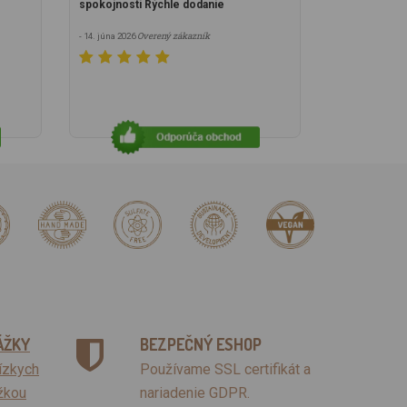
spokojnosti Rýchle dodanie
Overený zákazník
- 14. júna 2026
ÁŽKY
BEZPEČNÝ ESHOP
lízkych
Používame SSL certifikát a
žkou
nariadenie GDPR.