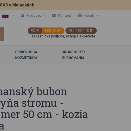
5863 v Malackách.
Môj účet
Kontakt
Košík
PO-PI
8:00-16:30
034 / 321 13 51
zákaznícka podpora, eshop a expedícia
SPRIEVODCA
ONLINE KURZY
KOZMETIKOU
BUBNOVANIA
manský bubon
yňa stromu -
emer 50 cm - kozia
a