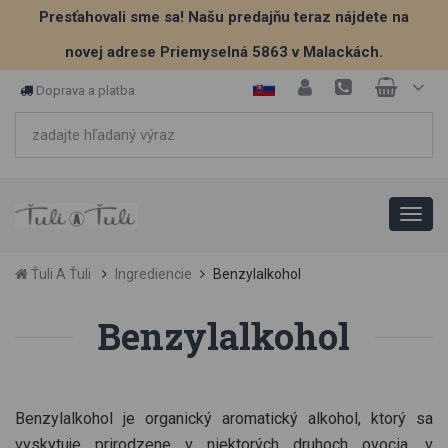
Presťahovali sme sa! Našu predajňu teraz nájdete na
novej adrese Priemyselná 5863 v Malackách.
Doprava a platba
Ťuli A Ťuli
Ingrediencie
Benzylalkohol
Benzylalkohol
Benzylalkohol je organický aromatický alkohol, ktorý sa
vyskytuje prirodzene v niektorých druhoch ovocia, v