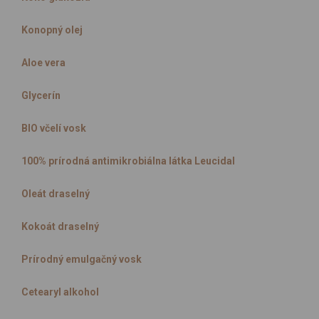
Konopný olej
Aloe vera
Glycerín
BIO včelí vosk
100% prírodná antimikrobiálna látka Leucidal
Oleát draselný
Kokoát draselný
Prírodný emulgačný vosk
Cetearyl alkohol